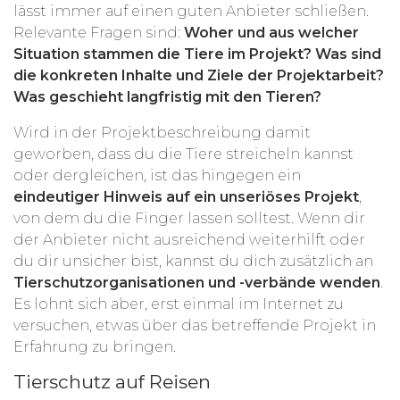
lässt immer auf einen guten Anbieter schließen.
Relevante Fragen sind:
Woher und aus welcher
Situation stammen die Tiere im Projekt? Was sind
die konkreten Inhalte und Ziele der Projektarbeit?
Was geschieht langfristig mit den Tieren?
Wird in der Projektbeschreibung damit
geworben, dass du die Tiere streicheln kannst
oder dergleichen, ist das hingegen ein
eindeutiger Hinweis auf ein unseriöses Projekt
,
von dem du die Finger lassen solltest. Wenn dir
der Anbieter nicht ausreichend weiterhilft oder
du dir unsicher bist, kannst du dich zusätzlich an
Tierschutzorganisationen und -verbände wenden
.
Es lohnt sich aber, erst einmal im Internet zu
versuchen, etwas über das betreffende Projekt in
Erfahrung zu bringen.
Tierschutz auf Reisen