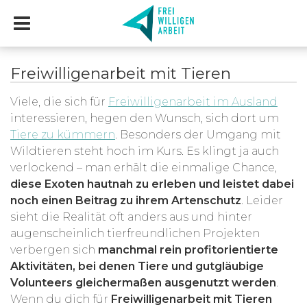
Freiwilligenarbeit mit Tieren
Viele, die sich für
Freiwilligenarbeit im Ausland
interessieren, hegen den Wunsch, sich dort um
Tiere zu kümmern
. Besonders der Umgang mit
Wildtieren steht hoch im Kurs. Es klingt ja auch
verlockend – man erhält die einmalige Chance,
diese Exoten hautnah zu erleben und leistet dabei
noch einen Beitrag zu ihrem Artenschutz
. Leider
sieht die Realität oft anders aus und hinter
augenscheinlich tierfreundlichen Projekten
verbergen sich
manchmal rein profitorientierte
Aktivitäten, bei denen Tiere und gutgläubige
Volunteers gleichermaßen ausgenutzt werden
.
Wenn du dich für
Freiwilligenarbeit mit Tieren