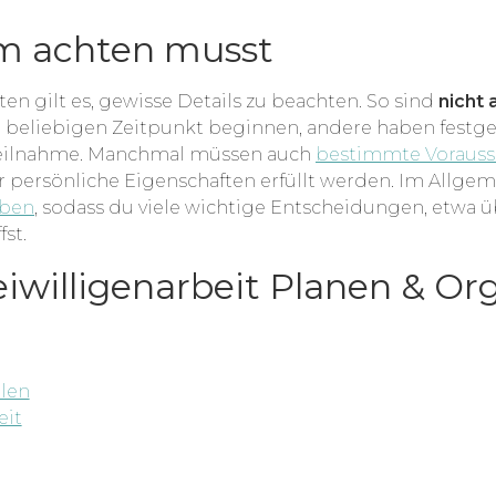
m achten musst
n gilt es, gewisse Details zu beachten. So sind
nicht 
 beliebigen Zeitpunkt beginnen, andere haben festge
 Teilnahme. Manchmal müssen auch
bestimmte Voraus
r persönliche Eigenschaften erfüllt werden. Im Allge
aben
, sodass du viele wichtige Entscheidungen, etwa ü
fst.
eiwilligenarbeit Planen & Or
hlen
eit