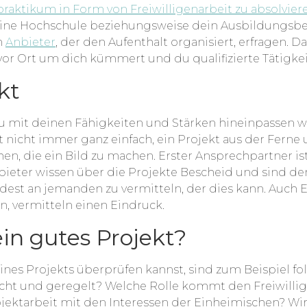
raktikum in Form von Freiwilligenarbeit zu absolvier
ine Hochschule beziehungsweise dein Ausbildungsbetri
m
Anbieter
, der den Aufenthalt organisiert, erfragen. Da
r Ort um dich kümmert und du qualifizierte Tätigke
kt
du mit deinen Fähigkeiten und Stärken hineinpassen wü
 nicht immer ganz einfach, ein Projekt aus der Ferne
en, die ein Bild zu machen. Erster Ansprechpartner is
Anbieter wissen über die Projekte Bescheid und sind 
st an jemanden zu vermitteln, der dies kann. Auch E
n, vermitteln einen Eindruck.
in gutes Projekt?
ines Projekts überprüfen kannst, sind zum Beispiel fol
cht und geregelt? Welche Rolle kommt den Freiwilligen
ojektarbeit mit den Interessen der Einheimischen? Wir