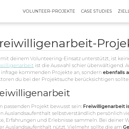
VOLUNTEER-PROJEKTE
CASE STUDIES
ZIE
eiwilligenarbeit-Proje
it deinem Volunteering-Einsatz unterstützt, ist keine
iwilligenarbeit
ist die Auswahl schier überwältigend.
er infrage kommenden Projekte an, sondern
ebenfalls a
aktoren du bei der Projektsuche berücksichtigen solltes
eiwilligenarbeit
em passenden Projekt bewusst sein:
Freiwilligenarbeit i
 Auslandsaufenthalt selbstverständlich persönlich vie
ke, Erfahrungen und Erlebnisse sammeln. Bei deiner W
er Auslandsaufenthalt nützt. Vielmehr sollte die am
Ge