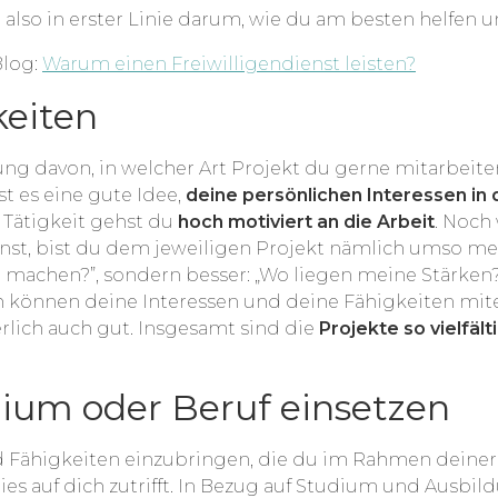
 also in erster Linie darum, wie du am besten helfen 
Blog:
Warum einen Freiwilligendienst leisten?
keiten
llung davon, in welcher Art Projekt du gerne mitarbeite
st es eine gute Idee,
deine persönlichen Interessen in 
 Tätigkeit gehst du
hoch motiviert an die Arbeit
. Noch
nnst, bist du dem jeweiligen Projekt nämlich umso me
n machen?”, sondern besser: „Wo liegen meine Stärke
h können deine Interessen und deine Fähigkeiten mit
rlich auch gut. Insgesamt sind die
Projekte so vielfält
ium oder Beruf einsetzen
und Fähigkeiten einzubringen, die du im Rahmen dein
dies auf dich zutrifft. In Bezug auf Studium und Ausb