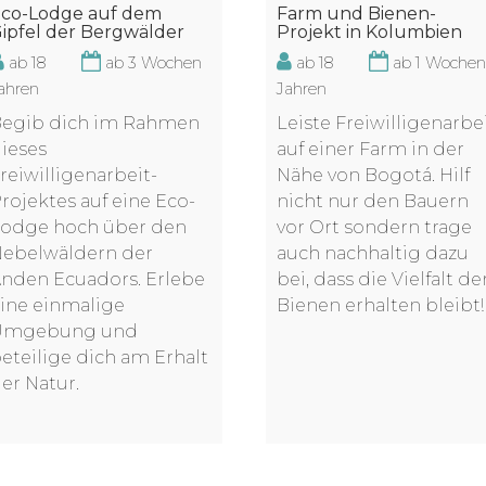
co-Lodge auf dem
Farm und Bienen-
ipfel der Bergwälder
Projekt in Kolumbien
ab 18
ab 3 Wochen
ab 18
ab 1 Woche
ahren
Jahren
egib dich im Rahmen
Leiste Freiwilligenarbe
ieses
auf einer Farm in der
reiwilligenarbeit-
Nähe von Bogotá. Hilf
rojektes auf eine Eco-
nicht nur den Bauern
odge hoch über den
vor Ort sondern trage
ebelwäldern der
auch nachhaltig dazu
nden Ecuadors. Erlebe
bei, dass die Vielfalt de
ine einmalige
Bienen erhalten bleibt!
Umgebung und
eteilige dich am Erhalt
er Natur.