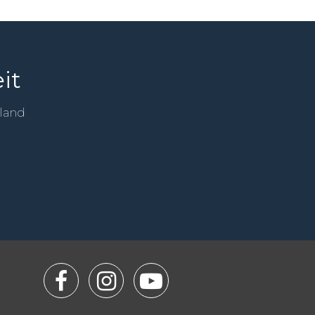
it
sland