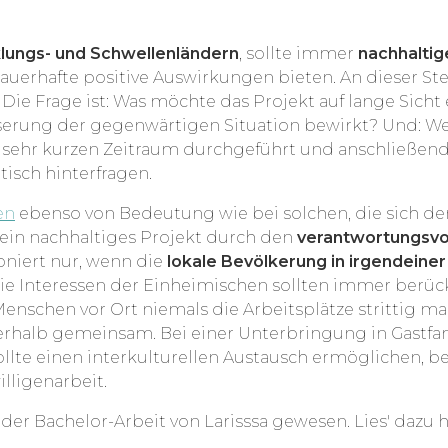
lungs- und Schwellenländern
, sollte immer
nachhaltig
auerhafte positive Auswirkungen bieten. An dieser St
 Die Frage ist: Was möchte das Projekt auf lange Sicht
besserung der gegenwärtigen Situation bewirkt? Und: 
n sehr kurzen Zeitraum durchgeführt und anschließend
tisch hinterfragen.
en
ebenso von Bedeutung wie bei solchen, die sich 
ein nachhaltiges Projekt durch den
verantwortungsvo
oniert nur, wenn die
lokale Bevölkerung in irgendeiner 
ie Interessen der Einheimischen sollten immer berück
enschen vor Ort niemals die Arbeitsplätze strittig mac
rhalb gemeinsam. Bei einer Unterbringung in Gastfa
ollte einen interkulturellen Austausch ermöglichen, b
lligenarbeit.
der Bachelor-Arbeit von Larisssa gewesen. Lies' dazu 