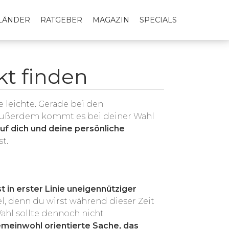
LLÄNDER
RATGEBER
MAGAZIN
SPECIALS
kt finden
 leichte. Gerade bei den
 Außerdem kommt es bei deiner Wahl
uf dich und deine persönliche
t.
st in erster Linie uneigennütziger
l, denn du wirst während dieser Zeit
ahl sollte dennoch nicht
meinwohl orientierte Sache, das