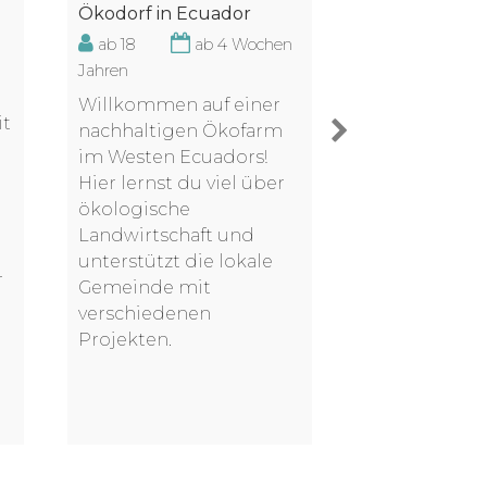
Adventure-C
Ökodorf in Ecuador
Engagieren, r
ab 18
ab 4 Wochen
wachsen.
n
Jahren
ab 18
Willkommen auf einer
Jahren
it
nachhaltigen Ökofarm
Als Betreuer 
im Westen Ecuadors!
Adventure-
Hier lernst du viel über
unterstützt 
ökologische
beim Englisc
Landwirtschaft und
reist durchs 
unterstützt die lokale
sammelst ein
r
Gemeinde mit
Einblicke und
verschiedenen
zusätzlich 75
Projekten.
Woche.