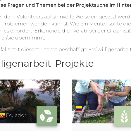
ese Fragen und Themen bei der Projektsuche im Hint
ei dem Volunteers auf sinnvolle Weise eingesetzt werd
d Problemen wenden kannst. Wie ein Mentor sollte die
 es erfordert. Erkundige dich vorab bei der Organisat
 er/sie übernimmt.
falls mit diesem Thema beschäftigt: Freiwilligenarbei
lligenarbeit-Projekte
Ecuador
Kolumbien