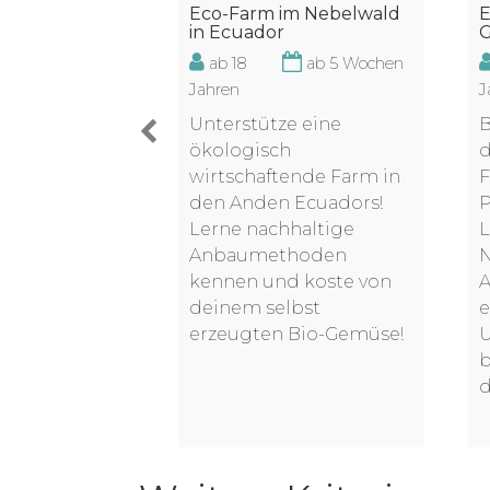
für den
E
Eco-Farm im Nebelwald
tz in Nepal
G
in Ecuador
ab 18
ab 5 Wochen
ab 2 Wochen
J
Jahren
B
Unterstütze eine
er Volunteer
d
ökologisch
l dieses
F
wirtschaftende Farm in
zprojekt ins
P
den Anden Ecuadors!
fen. Du
L
Lerne nachhaltige
h engagieren,
N
Anbaumethoden
die
A
kennen und koste von
g für
e
deinem selbst
emen
erzeugten Bio-Gemüse!
erst und bei
b
Aktionen
d