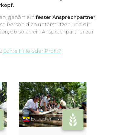
erkopf.
en, gehört ein
fester Ansprechpartner
,
se Person dich unterstützen und dir
ion, ob solch ein Ansprechpartner zur
t:
Echte Hilfe oder Profit?
Thailand
Ecuador