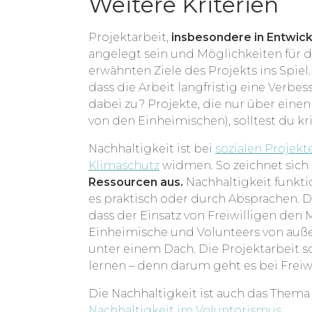
Weitere Kriterien
Projektarbeit,
insbesondere in Entwick
angelegt sein und Möglichkeiten für d
erwähnten Ziele des Projekts ins Spiel.
dass die Arbeit langfristig eine Ver
dabei zu? Projekte, die nur über eine
von den Einheimischen), solltest du kri
Nachhaltigkeit ist bei
sozialen Projekt
Klimaschutz
widmen. So zeichnet sich 
Ressourcen aus.
Nachhaltigkeit funkti
es praktisch oder durch Absprachen. D
dass der Einsatz von Freiwilligen den M
Einheimische und Volunteers von auße
unter einem Dach. Die Projektarbeit s
lernen – denn darum geht es bei Freiwi
Die Nachhaltigkeit ist auch das Thema 
Nachhaltigkeit im Voluntorismus