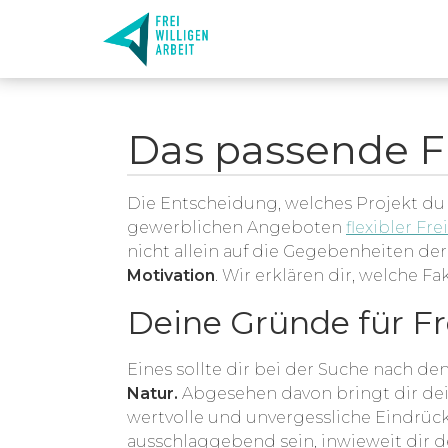
Das passende Fr
Die Entscheidung, welches Projekt du m
gewerblichen Angeboten
flexibler Fre
nicht allein auf die Gegebenheiten d
Motivation
. Wir erklären dir, welche F
Deine Gründe für Fr
Eines sollte dir bei der Suche nach d
Natur.
Abgesehen davon bringt dir dein
wertvolle und unvergessliche Eindrüc
ausschlaggebend sein, inwieweit dir d