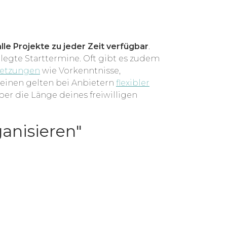
alle Projekte zu jeder Zeit verfügbar
.
legte Starttermine. Oft gibt es zudem
setzungen
wie Vorkenntnisse,
meinen gelten bei Anbietern
flexibler
ber die Länge deines freiwilligen
ganisieren"