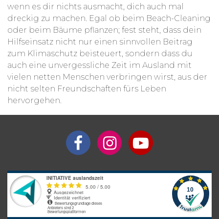
wenn es dir nichts ausmacht, dich auch mal
dreckig zu machen. Egal ob beim Beach-Cleaning
oder beim Bäume pflanzen; fest steht, dass dein
Hilfseinsatz nicht nur einen sinnvollen Beitrag
zum Klimaschutz beisteuert, sondern dass du
auch eine unvergessliche Zeit im Ausland mit
vielen netten Menschen verbringen wirst, aus der
nicht selten Freundschaften fürs Leben
hervorgehen.