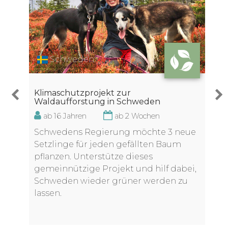
Schweden
Klimaschutzprojekt zur
Waldaufforstung in Schweden
ab 16 Jahren
ab 2 Wochen
Schwedens Regierung möchte 3 neue
Setzlinge für jeden gefällten Baum
pflanzen. Unterstütze dieses
gemeinnützige Projekt und hilf dabei,
Schweden wieder grüner werden zu
lassen.