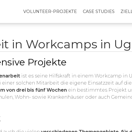
VOLUNTEER-PROJEKTE
CASE STUDIES
ZIE
eit in Workcamps in U
ensive Projekte
genarbeit
ist es seine Hilfskraft in einem Workcamp in 
i einer solchen Mitarbeit die eigene Einsatzzeit auf 
um von drei bis fünf Wochen
ein bestimmtes Projekt u
Schulen, Wohn- sowie Krankenhäuser oder auch Gemein
t
d auch die vielen
verschiedenen Themengebiete, für