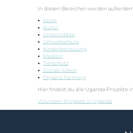
In diesen Bereichen werden außerdem
Sport
Kultur
Unterrichten
Umweltschutz
Kinderbetreuung
Medizin
Tierschutz
Soziale Arbeit
Organic Farming
Hier findest du alle Uganda-Projekte i
Volunteer-Projekte in Uganda