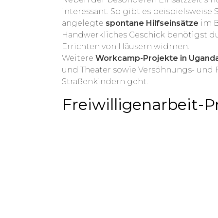
interessant. So gibt es beispielsweis
angelegte
spontane Hilfseinsätze
im B
Handwerkliches Geschick benötigst 
Errichten von Häusern widmen.
Weitere
Workcamp-Projekte in Ugand
und Theater sowie Versöhnungs- und F
Straßenkindern geht.
Freiwilligenarbeit-