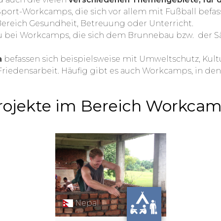
e Sport-Workcamps, die sich vor allem mit Fußball bef
ereich Gesundheit, Betreuung oder Unterricht.
du bei Workcamps, die sich dem Brunnebau bzw. der
a
befassen sich beispielsweise mit Umweltschutz, Kult
riedensarbeit. Häufig gibt es auch Workcamps, in den
Projekte im Bereich Workca
Nepal