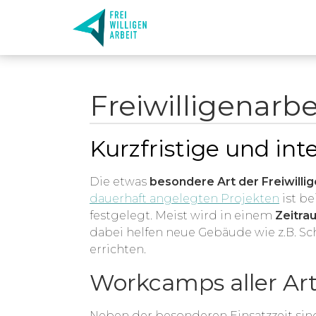
Freiwilligenarb
Kurzfristige und int
Die etwas
besondere Art der Freiwilli
dauerhaft angelegten Projekten
ist be
festgelegt. Meist wird in einem
Zeitra
dabei helfen neue Gebäude wie z.B. 
errichten.
Workcamps aller Ar
Neben der besonderen Einsatzzeit sin