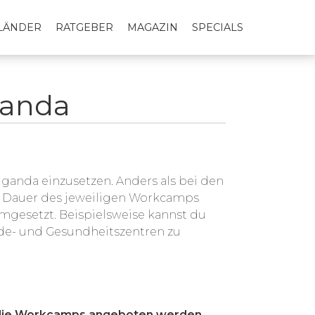
LLÄNDER
RATGEBER
MAGAZIN
SPECIALS
ganda
Uganda einzusetzen. Anders als bei den
die Dauer des jeweiligen Workcamps
mgesetzt. Beispielsweise kannst du
de- und Gesundheitszentren zu
 die Workcamps angeboten werden
,