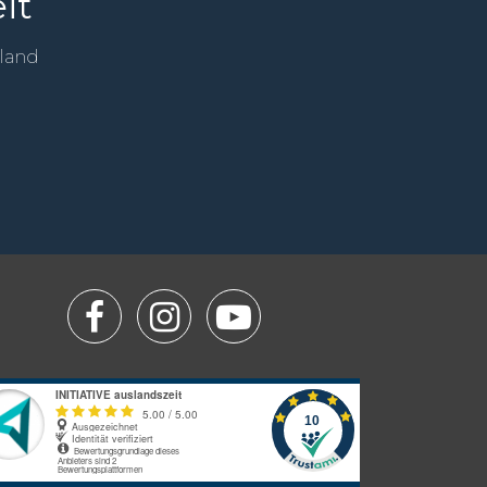
it
sland