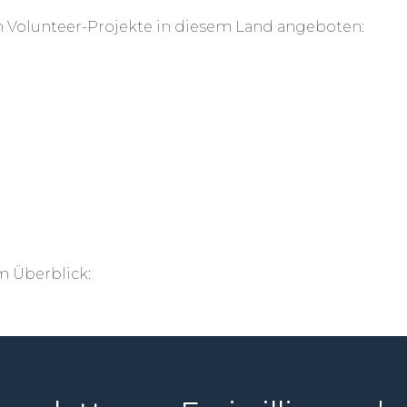
 Volunteer-Projekte in diesem Land angeboten:
m Überblick: