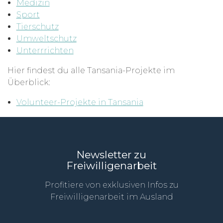
Medizin
Sport
Tierschutz
Umweltschutz
Unterrrichten
Hier findest du alle Tansania-Projekte im
Überblick:
Volunteer-Projekte in Tansania
Newsletter zu
Freiwilligenarbeit
Profitiere von exklusiven Infos zu
Freiwilligenarbeit im Ausland