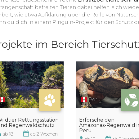
angenschaft befreiten Tieren dabei helfen, sich wied
sarbeit, wie etwa Aufklärung über die Rolle von Natu
enn du dich in einem Pinguin-Projekt für den Schutz
rojekte im Bereich Tierschut
Peru
Peru
Erforsche den
ildtier Rettungsstation
Amazonas-Regenwald i
nd Regenwaldschutz
Peru
ab 18
ab 2 Wochen