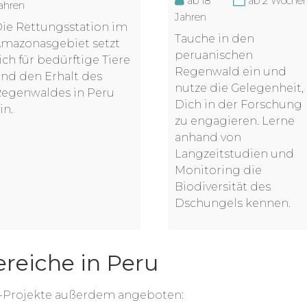
ab 18
ab 2 Woche
ahren
Jahren
ie Rettungsstation im
Tauche in den
mazonasgebiet setzt
peruanischen
ich für bedürftige Tiere
Regenwald ein und
nd den Erhalt des
nutze die Gelegenheit,
egenwaldes in Peru
Dich in der Forschung
in.
zu engagieren. Lerne
anhand von
Langzeitstudien und
Monitoring die
Biodiversität des
Dschungels kennen.
ereiche in Peru
r-Projekte außerdem angeboten: