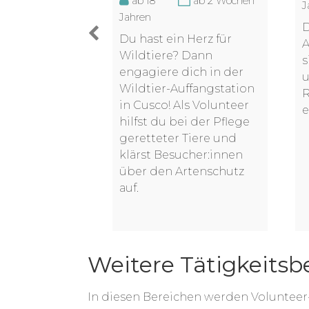
ab 18
ab 2 Wochen
J
Jahren
D
 Natur
Du hast ein Herz für
A
Wildtiere? Dann
s
zige
engagiere dich in der
u
n die sich für
Wildtier-Auffangstation
R
tschutz
in Cusco! Als Volunteer
e
bringt dich
hilfst du bei der Pflege
 Abenteuer.
geretteter Tiere und
eine echte
klärst Besucher:innen
g zwischen
über den Artenschutz
r Natur
auf.
.
Weitere Tätigkeitsb
In diesen Bereichen werden Voluntee