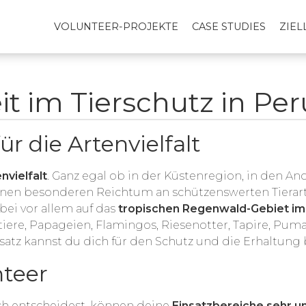
VOLUNTEER-PROJEKTE
CASE STUDIES
ZIE
it im Tierschutz in Per
für die Artenvielfalt
vielfalt
.
Ganz egal ob in der Küstenregion, in den A
einen besonderen Reichtum an schützenswerten Tierar
bei vor allem auf das
tropischen Regenwald-Gebiet im
ltiere, Papageien, Flamingos, Riesenotter, Tapire, Puma
satz kannst du dich für den Schutz und die Erhaltung 
nteer
ch entscheidest, können deine
Einsatzbereiche sehr u