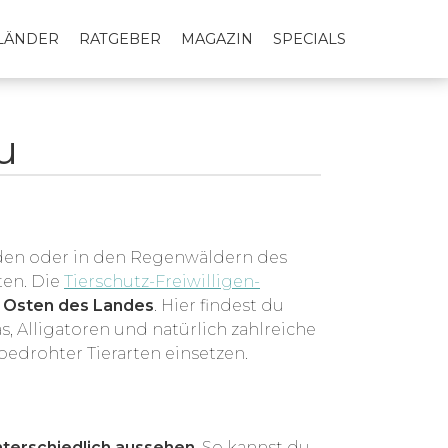
LLÄNDER
RATGEBER
MAGAZIN
SPECIALS
u
nden oder in den Regenwäldern des
ten. Die
Tierschutz-Freiwilligen-
 Osten des Landes
. Hier findest du
s, Alligatoren und natürlich zahlreiche
bedrohter Tierarten einsetzen.
nterschiedlich aussehen
. So kannst du