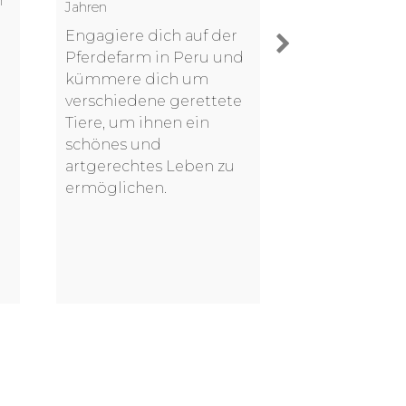
n
Jahren
Jahren
Engagiere dich auf der
Werde Freiwil
Pferdefarm in Peru und
den Galapago
kümmere dich um
und unterstü
verschiedene gerettete
Artenschutz,
Tiere, um ihnen ein
Du dieses Pa
schönes und
Biodiversität
artgerechtes Leben zu
ermöglichen.