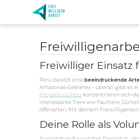
Freiwilligenarbe
Freiwilliger Einsatz 
Peru besitzt eine
beeindruckende Arten
Amazonas-Gebietes – überall gibt es 
Projekte in Peru
konzentrieren sich da
interessante Tiere wie Faultiere, Gürte
Affenarten. Mit deinem Freiwilligenein
Deine Rolle als Volu
Je nachdem für welches Projekt du di