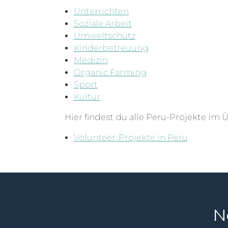
Unterrichten
Soziale Arbeit
Umweltschutz
Kinderbetreuung
Medizin
Organic Farming
Sport
Kultur
Hier findest du alle Peru-Projekte im Ü
Volunteer-Projekte in Peru
N