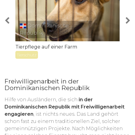
Dominikanische
Republik
M
Tierpflege auf einer Farm
Tierschutz
Freiwilligenarbeit in der
Dominikanischen Republik
Hilfe von Ausländern, die sich
in der
Dominikanischen Republik mit Freiwilligenarbeit
engagieren
, ist nichts neues. Das Land gehört
schon fast zu einem traditionellen Ziel, solcher
gemeinnützigen Projekte. Nach Möglichkeiten