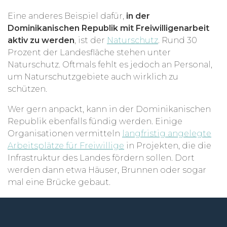
Eine anderes Beispiel dafür,
in der
Dominikanischen Republik mit Freiwilligenarbeit
aktiv zu werden
, ist der
Naturschutz
. Rund 30
Prozent der Landesfläche stehen unter
Naturschutz. Oftmals fehlt es jedoch an Personal,
um Naturschutzgebiete auch wirklich zu
schützen.
Wer gern anpackt, kann in der Dominikanischen
Republik ebenfalls fündig werden. Einige
Organisationen vermitteln
langfristig angelegte
Arbeitsplätze für Freiwillige
in Projekten, die die
Infrastruktur des Landes fördern sollen. Dort
werden dann etwa Häuser, Brunnen oder sogar
mal eine Brücke gebaut.