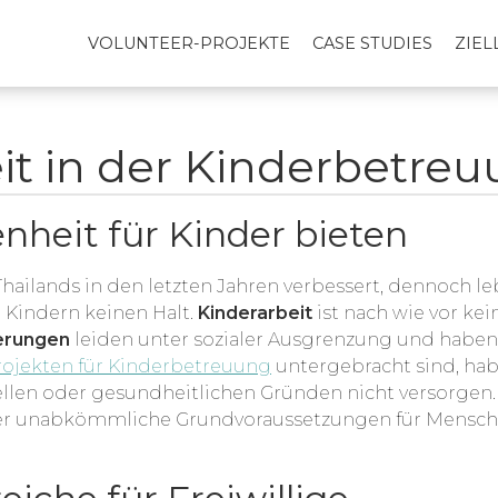
VOLUNTEER-PROJEKTE
CASE STUDIES
ZIE
eit in der Kinderbetreu
heit für Kinder bieten
 Thailands in den letzten Jahren verbessert, dennoch 
Kindern keinen Halt.
Kinderarbeit
ist nach wie vor ke
erungen
leiden unter sozialer Ausgrenzung und haben 
rojekten für Kinderbetreuung
untergebracht sind, hab
ziellen oder gesundheitlichen Gründen nicht versorg
r unabkömmliche Grundvoraussetzungen für Menschen,