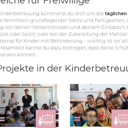
iche für Freiwillige
ür Kinderbetreuung kümmerst du dich um die
täglichen
as Vermitteln grundlegender Werte und Fertigkeiten,
g von deinen Vorkenntnissen und deinem Einsatzort
Musik oder Sport, oder bei der Zubereitung der Mahlze
ernat für Kinder mit Behinderung - wichtig ist vor alle
rksamkeit kannst du dazu beitragen, dass deine Schüt
nd sein können.
-Projekte in der Kinderbetre
Thailand
Thailand