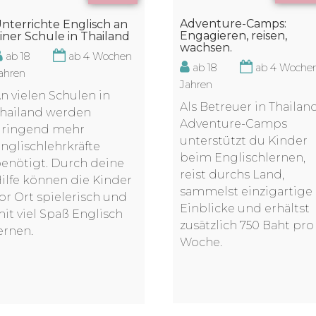
Adventure-Camps:
nterrichte Englisch an
Engagieren, reisen,
iner Schule in Thailand
wachsen.
ab 18
ab 4 Wochen
ab 18
ab 4 Woche
ahren
Jahren
n vielen Schulen in
Als Betreuer in Thailan
hailand werden
Adventure-Camps
ringend mehr
unterstützt du Kinder
nglischlehrkräfte
beim Englischlernen,
enötigt. Durch deine
reist durchs Land,
ilfe können die Kinder
sammelst einzigartige
or Ort spielerisch und
Einblicke und erhältst
it viel Spaß Englisch
zusätzlich 750 Baht pro
ernen.
Woche.