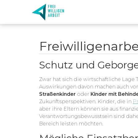
Freiwilligenarb
Schutz und Geborgen
Zwar hat sich die wirtschaftliche Lage
Auswirkungen davon machen auch vor 
Straßenkinder
oder
Kinder mit Behind
Zukunftsperspektiven. Kinder, die in
P
aber ihre Eltern können sie aus finan
Verantwortungsbewusstsein sind dahe
Bereich leisten möchten.