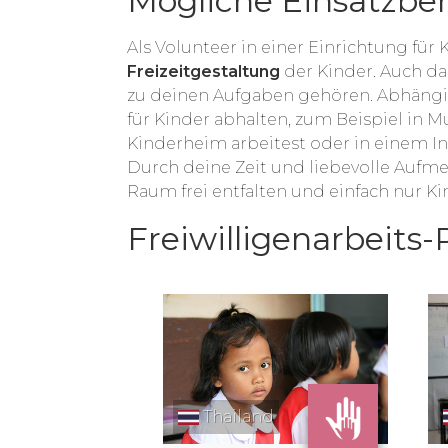
Mögliche Einsatzbere
Als Volunteer in einer Einrichtung f
Freizeitgestaltung
der Kinder. Auch d
zu deinen Aufgaben gehören. Abhängi
für Kinder abhalten, zum Beispiel in 
Kinderheim arbeitest oder in einem Int
Durch deine Zeit und liebevolle Aufme
Raum frei entfalten und einfach nur Ki
Freiwilligenarbeits
Thailand