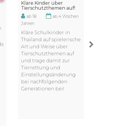
Kläre Kinder über
Tierschutzthemen auf!
Umweltschut
Küstenbereic
ab 18
ab 4 Wochen
Englischunter
Jahren
n
ab 18
Kläre Schulkinder in
Jahren
Thailand auf spielerische
ds
Vormittags a
Art und Weise über
im Umwelt-Pr
Tierschutzthemen auf
Thailand und
und trage damit zur
u.a. Fische u
Tierrettung und
Schildkröten.
Einstellungsänderung
Nachmittags 
bei nachfolgenden
alle möglich
Generationen bei!
Aktivitäten au
Locals in Eng
unterrichten.