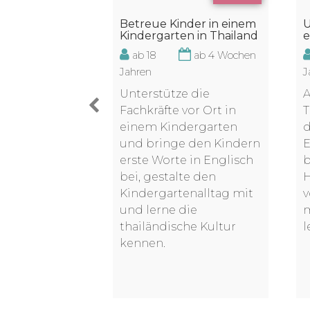
U
Betreue Kinder in einem
narbeit mit
e
Kindergarten in Thailand
ndern
ab 18
ab 4 Wochen
ab 2 Wochen
J
Jahren
A
Unterstütze die
projekt in
T
Fachkräfte vor Ort in
rtet dich eine
d
einem Kindergarten
E
und bringe den Kindern
tellation,
b
erste Worte in Englisch
er lokalen
H
bei, gestalte den
heraus
v
Kindergartenalltag mit
 ist. Du
m
und lerne die
 und
l
thailändische Kultur
den Alltag
kennen.
n Kinder.