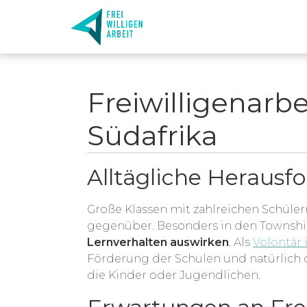
Freiwilligenarbe
Südafrika
Alltägliche Herausf
Große Klassen mit zahlreichen Schüler
gegenüber. Besonders in den Township
Lernverhalten auswirken
. Als
Volontär 
Förderung der Schulen und natürlich 
die Kinder oder Jugendlichen.