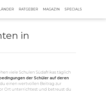
LLÄNDER
RATGEBER
MAGAZIN
SPECIALS
hten in
en viele Schulen Südafrikas täglich
bedingungen der Schüler auf deren
du einen wertvollen Beitrag zur
r Ort unterrichtest und betreust du