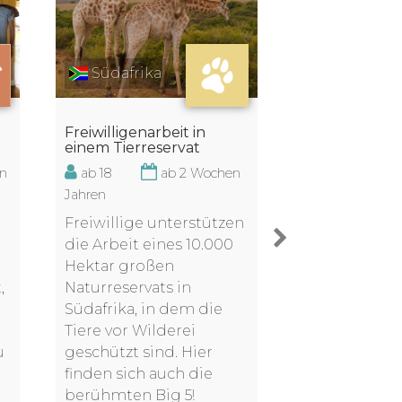
Südafrika
Togo
Freiwilligenarbeit in
Volunteering 
einem Tierreservat
Schule in To
en
ab 18
ab 2 Wochen
ab 17
Jahren
Jahren
Freiwillige unterstützen
Bringe dich i
die Arbeit eines 10.000
Schule in Tog
Hektar großen
einer öffentl
,
Naturreservats in
Privatschule 
Südafrika, in dem die
den Lehrkräft
Tiere vor Wilderei
beim Unterri
u
geschützt sind. Hier
die Arme und
finden sich auch die
mit den Kind
berühmten Big 5!
Freistunden.