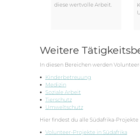
s
diese wertvolle Arbeit.
K
en.
Weitere Tätigkeitsb
In diesen Bereichen werden Voluntee
Kinderbetreuung
Medizin
Soziale Arbeit
Tierschutz
Umweltschutz
Hier findest du alle Südafrika-Projekte
Volunteer-Projekte in Südafrika