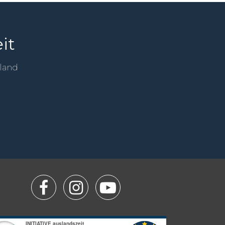
it
sland