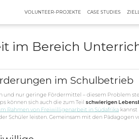
VOLUNTEER-PROJEKTE
CASE STUDIES
ZIE
it im Bereich Unterric
orderungen im Schulbetrieb
n und nur geringe Fördermittel – diesem Problem steh
s können sich auch die zum Teil
schwierigen Lebens
im Rahmen von Freiwilligenarbeit in Südafrika
kannst 
der Schüler leisten. Gemeinsam mit den Pädagogen vo