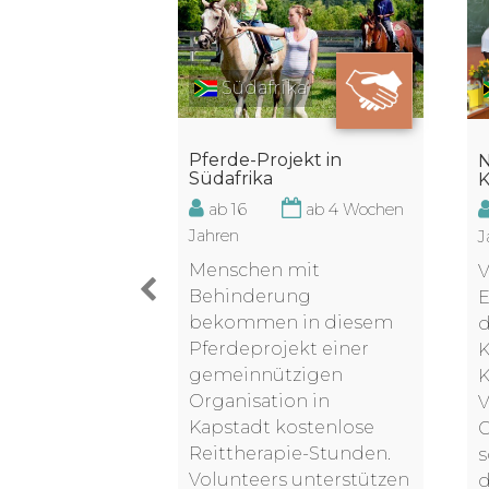
Südafrika
Pferde-Projekt in
e Computer/
Südafrika
K
ndschule in
ab 16
ab 4 Wochen
ab 2 Wochen
Jahren
J
Menschen mit
V
isten Kinder,
Behinderung
E
ich der
bekommen in diesem
d
 dies der erste
Pferdeprojekt einer
K
it einem PC
gemeinnützigen
K
benötigst du
Organisation in
V
s oder
Kapstadt kostenlose
G
elles Wissen
Reittherapie-Stunden.
s
matik, um
Volunteers unterstützen
d