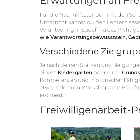
Erwartungen an Frei
Für die Nachhilfestunden mit den Sch
Unterricht kannst du den Lehrern assi
Volunteering in Südafrika das Richtig
wie Verantwortungsbewusstsein, Gedu
Verschiedene Zielgru
Je nach deinen Stärken und Neigungen 
einem
Kindergarten
oder einer
Grund
Kompetenzen und motorischer Fähigke
etwa, indem du Workshops zur Berufso
eröffnest.
Freiwilligenarbeit-