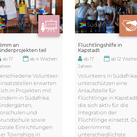
Südafrika
Südafrika
Nimm an
Flüchtlingshilfe in
inderprojekten teil
Kapstadt
ab 17
ab 4 Wochen
ab 17
ab 12 Woch
ahren
Jahren
erschiedene Volunteer-
Volunteers in Südafrika
insatzstellen erwarten
unterschützen eine
ich in Projekten mit
Anlaufstelle für
indern in Südafrika:
Flüchtlinge in Kapstadt
indergärten,
die sich aktiv für die
orschulen und
Integration der
rundschule sowie
Flüchtlinge einsetzt. D
oziale Einrichtungen
übernimmst
er Townships in
unterschiedlichste