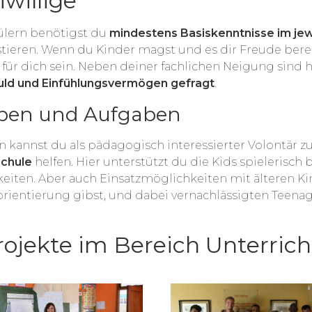
willige
ülern benötigst du
mindestens Basiskenntnisse im jew
stieren. Wenn du Kinder magst und es dir Freude berei
e für dich sein. Neben deiner fachlichen Neigung sind
ld und Einfühlungsvermögen gefragt
.
ppen und Aufgaben
kannst du als pädagogisch interessierter Volontär z
schule
helfen. Hier unterstützt du die Kids spielerisch 
iten. Aber auch Einsatzmöglichkeiten mit älteren Ki
rientierung gibst, und dabei vernachlässigten Teena
Projekte im Bereich Unterric