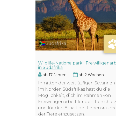
Südafrika
Wildlife-Nationalpark | Freiwilligenarb
in Südafrika
ab 17 Jahren
ab 2 Wochen
Inmitten der weitläufigen Savannen
im Norden Südafrikas hast du die
Möglichkeit, dich im Rahmen von
Freiwilligenarbeit für den Tierschut
und für den Erhalt der Lebensräum
der Tiere einzusetzen.