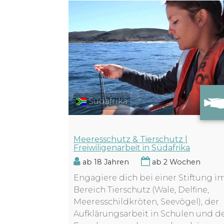
Südafrika
Meeresschutz & Tierschutz |
Freiwiligenarbeit in Südafrika
ab 18 Jahren
ab 2 Wochen
Engagiere dich bei einer Stiftung i
Bereich Tierschutz (Wale, Delfine,
Meeresschildkröten, Seevögel), der
Aufklärungsarbeit in Schulen und d