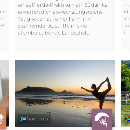
er
eines Pferde-Praktikums in Südafrika
die
Ki
erwarten dich abwechslungsreiche
er
Vo
Tätigkeiten auf einer Farm inkl.
5!
so
spannender Austritte in eine
in
atemberaubende Landschaft.
Südafrika