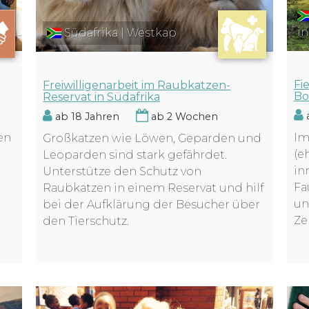
in
Südafrika | Westkap
Fi
Freiwilligenarbeit im Raubkatzen-
Bo
Reservat in Südafrika
a
ab 18 Jahren
ab 2 Wochen
en
Im
Großkatzen wie Löwen, Geparden und
(e
Leoparden sind stark gefährdet.
in
Unterstütze den Schutz von
Fa
Raubkatzen in einem Reservat und hilf
un
bei der Aufklärung der Besucher über
Ze
den Tierschutz.