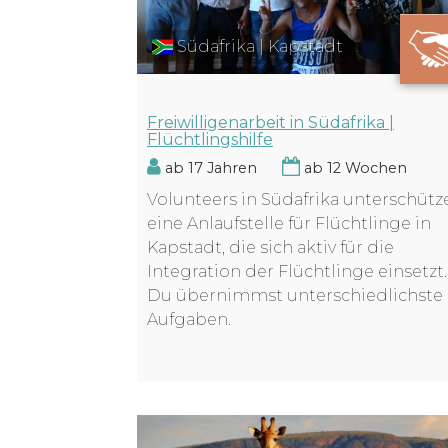
Südafrika | Kapstadt
Freiwilligenarbeit in Südafrika |
Flüchtlingshilfe
ab 17 Jahren
ab 12 Wochen
Volunteers in Südafrika unterschütz
eine Anlaufstelle für Flüchtlinge in
Kapstadt, die sich aktiv für die
Integration der Flüchtlinge einsetzt.
Du übernimmst unterschiedlichste
Aufgaben.