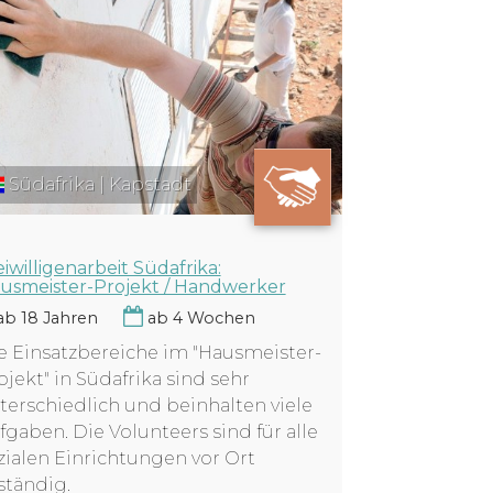
Südafrika | Kapstadt
eiwilligenarbeit Südafrika:
usmeister-Projekt / Handwerker
b 18 Jahren
ab 4 Wochen
e Einsatzbereiche im "Hausmeister-
ojekt" in Südafrika sind sehr
terschiedlich und beinhalten viele
fgaben. Die Volunteers sind für alle
zialen Einrichtungen vor Ort
ständig.