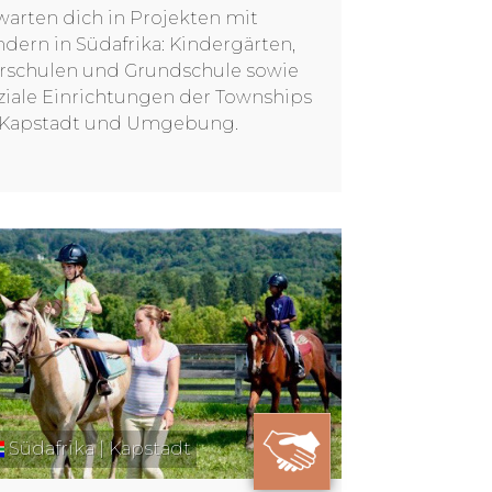
warten dich in Projekten mit
ndern in Südafrika: Kindergärten,
rschulen und Grundschule sowie
ziale Einrichtungen der Townships
 Kapstadt und Umgebung.
Südafrika | Kapstadt