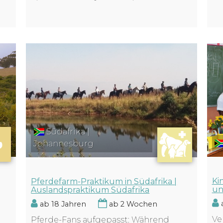
Südafrika |
Johannesburg
Ki
Pferdefarm-Praktikum in Südafrika |
un
Auslandspraktikum Südafrika
a
ab 18 Jahren
ab 2 Wochen
Ve
Pferde-Fans aufgepasst: Während