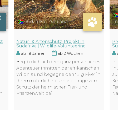
in
Südafrika | Zululand
Pr
kt
Natur- & Artenschutz-Projekt in
Sü
Südafrika | Wildlife-Volunteering
a
ab 18 Jahren
ab 2 Wochen
In
Begib dich auf dein ganz persönliches
in
Abenteuer inmitten der afrikanischen
au
!
Wildnis und begegne den "Big Five" in
Ke
ihrem natürlichen Umfeld. Trage zum
Fa
Schutz der heimischen Tier- und
Na
n!
Pflanzenwelt bei.