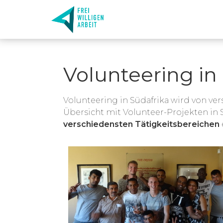
Volunteering in 
Volunteering in Südafrika wird von v
Übersicht mit Volunteer-Projekten in Sü
verschiedensten Tätigkeitsbereichen