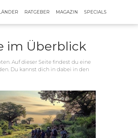
LLÄNDER
RATGEBER
MAGAZIN
SPECIALS
te im Überblick
en. Auf dieser Seite findest du eine
rden. Du kannst dich in dabei in den