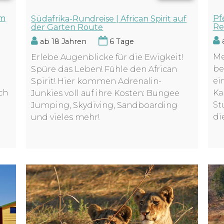
Pf
em
Südafrika-Rundreise | African Spirit auf
Re
der Garten Route
a
ab 18 Jahren
6 Tage
Me
Erlebe Augenblicke für die Ewigkeit!
be
Spüre das Leben! Fühle den African
ei
Spirit! Hier kommen Adrenalin-
Ka
ch
Junkies voll auf ihre Kosten: Bungee
St
Jumping, Skydiving, Sandboarding
di
und vieles mehr!