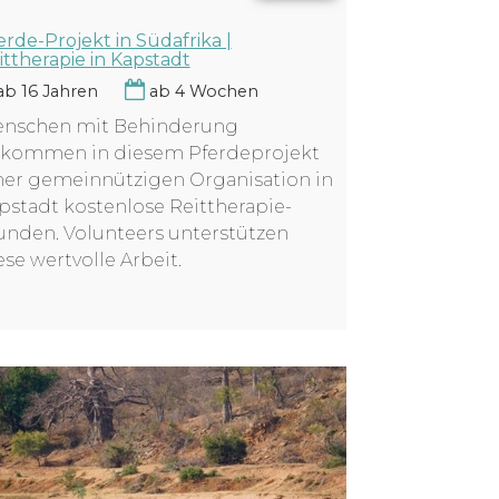
erde-Projekt in Südafrika |
ittherapie in Kapstadt
b 16 Jahren
ab 4 Wochen
nschen mit Behinderung
kommen in diesem Pferdeprojekt
ner gemeinnützigen Organisation in
pstadt kostenlose Reittherapie-
unden. Volunteers unterstützen
ese wertvolle Arbeit.