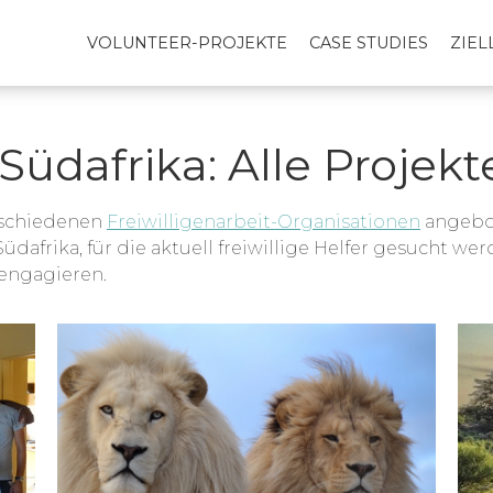
VOLUNTEER-PROJEKTE
CASE STUDIES
ZIE
Südafrika: Alle Projek
erschiedenen
Freiwilligenarbeit-Organisationen
angebot
dafrika, für die aktuell freiwillige Helfer gesucht we
engagieren.