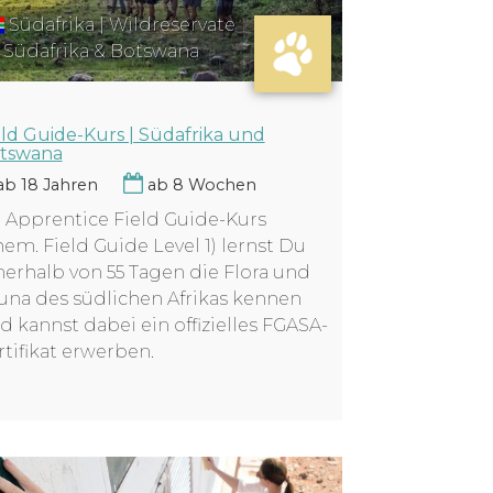
Südafrika | Wildreservate
 Südafrika & Botswana
eld Guide-Kurs | Südafrika und
tswana
b 18 Jahren
ab 8 Wochen
 Apprentice Field Guide-Kurs
hem. Field Guide Level 1) lernst Du
nerhalb von 55 Tagen die Flora und
una des südlichen Afrikas kennen
d kannst dabei ein offizielles FGASA-
rtifikat erwerben.