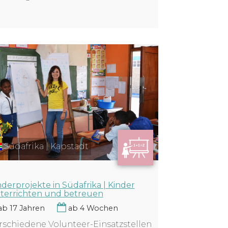
Südafrika | Kapstadt
nderprojekte in Südafrika | Kinder
terrichten und betreuen
b 17 Jahren
ab 4 Wochen
rschiedene Volunteer-Einsatzstellen