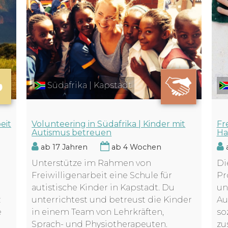
Südafrika | Kapstadt
eit
Fr
Volunteering in Südafrika | Kinder mit
Ha
Autismus betreuen
a
ab 17 Jahren
ab 4 Wochen
Di
Unterstütze im Rahmen von
Pr
Freiwilligenarbeit eine Schule für
un
autistische Kinder in Kapstadt. Du
z
Au
unterrichtest und betreust die Kinder
e
so
in einem Team von Lehrkräften,
zu
Sprach- und Physiotherapeuten.