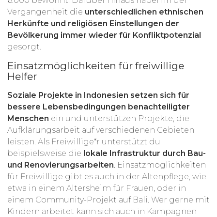
6.000 bewohnt. Darüber hinaus haben in der
Vergangenheit die
unterschiedlichen ethnischen
Herkünfte und religiösen Einstellungen der
Bevölkerung immer wieder für Konfliktpotenzial
gesorgt.
Einsatzmöglichkeiten für freiwillige
Helfer
Soziale Projekte in Indonesien setzen sich für
bessere Lebensbedingungen benachteiligter
Menschen
ein und unterstützen Projekte, die
Aufklärungsarbeit auf verschiedenen Gebieten
leisten. Als Freiwillige*r unterstützt du
beispielsweise die
lokale Infrastruktur durch Bau-
und Renovierungsarbeiten
. Einsatzmöglichkeiten
für Freiwillige gibt es auch in der Altenpflege, wie
etwa in einem Altersheim für Frauen, oder in
einem Community-Projekt auf Bali. Wer gerne mit
Kindern arbeitet kann sich auch in Kampagnen