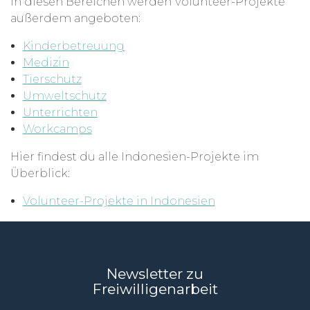
In diesen Bereichen werden Volunteer-Projekte
außerdem angeboten:
Kinderbetreuung
Medizin
Tierschutz
Umweltschutz
Unterrichten
Workcamps
Hier findest du alle Indonesien-Projekte im
Überblick:
Volunteer-Projekte in Indonesien
Newsletter zu
Freiwilligenarbeit