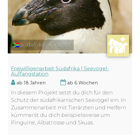
Südafrika | Kapstadt
Freiwilligenarbeit Südafrika | Seevögel-
Auffangstation
ab 18 Jahren
ab 6 Wochen
In diesem Projekt setzt du dich für den
Schutz der südafrikanischen Seevögel ein. In
Zusammenarbeit mit Tierärzten und Helfern
kümmerst du dich beispielsweise um
Pinguine, Albatrosse und Skuas.