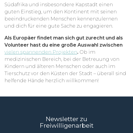
Südafrika und insbesondere Kapstadt einen
guten Einstieg, um den Kontinent mit seinen
beeindruckenden Menschen kennenzulernen
und dich für eine gute Sache zu engagieren.
Als Europäer findet man sich gut zurecht und als
Volunteer hast du eine große Auswahl zwischen
vielen spannenden Projekten
.
Ob im
medizinischen Bereich, bei der Betreuung von
Kindern und älteren Menschen oder auch im
Tierschutz vor den Küsten der Stadt – überall sind
helfende Hände herzlich willkommen!
Newsletter zu
Freiwilligenarbeit