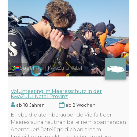
Südafrika | KwaZuluNatal
Volunteering im Meeresschutz in der
KwaZulu-Natal Provinz
ab 18 Jahren
ab 2 Wochen
Erlebe die atemberaubende Vielfalt der
Meeresfauna hautnah bei einem spannenden
Abenteuer! Beteilige dich an einem
Freiwilligenprojekt zum Schutz und zur