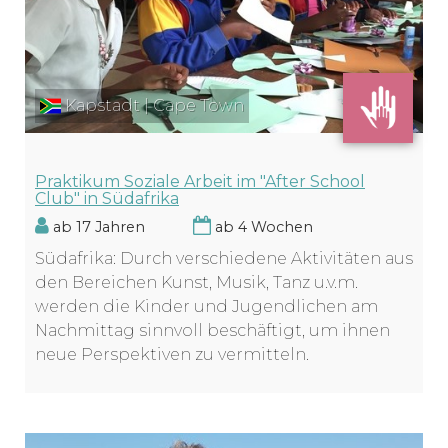
Kapstadt | Cape Town
Praktikum Soziale Arbeit im "After School
Club" in Südafrika
ab 17 Jahren
ab 4 Wochen
Südafrika: Durch verschiedene Aktivitäten aus
den Bereichen Kunst, Musik, Tanz u.v.m.
werden die Kinder und Jugendlichen am
Nachmittag sinnvoll beschäftigt, um ihnen
neue Perspektiven zu vermitteln.