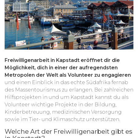
Freiwilligenarbeit in Kapstadt eröffnet dir die
Möglichkeit, dich in einer der aufregendsten
Metropolen der Welt als Volunteer zu engagieren
und einen Einblick in das echte Südafrika fernab
des Massentourismus zu erlangen. Bei zahlreichen
Hilfsprojekten in und um Kapstadt kannst du als
Volunteer wichtige Projekte in der Bildung,
Kinderbetreuung, medizinischen Versorgung
sowie im Tier- und Klimaschutz unterstützen.
Welche Art der Freiwilligenarbeit gibt es