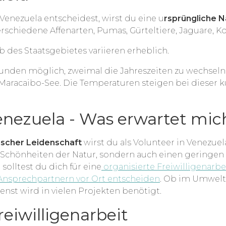
 Venezuela entscheidest, wirst du eine u
rsprüngliche N
erschiedene Affenarten, Pumas, Gürteltiere, Jaguare, 
b des Staatsgebietes variieren erheblich.
Stunden möglich, zweimal die Jahreszeiten zu wechseln
Maracaibo-See. Die Temperaturen steigen bei dieser k
Venezuela - Was erwartet mic
scher Leidenschaft
wirst du als Volunteer in Venezue
ie Schönheiten der Natur, sondern auch einen geringe
solltest du dich für eine
organisierte Freiwilligenarb
nsprechpartnern vor Ort entscheiden
. Ob im Umwelts
enst wird in vielen Projekten benötigt.
eiwilligenarbeit