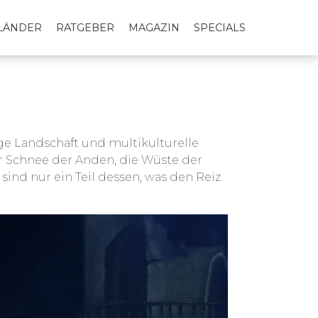
LLÄNDER
RATGEBER
MAGAZIN
SPECIALS
ige Landschaft und multikulturelle
r Schnee der Anden, die Wüste der
sind nur ein Teil dessen, was den Reiz