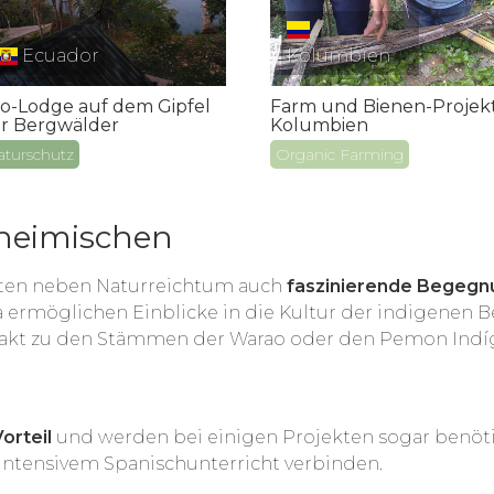
Ecuador
Kolumbien
o-Lodge auf dem Gipfel
Farm und Bienen-Projekt
r Bergwälder
Kolumbien
turschutz
Organic Farming
heimischen
rten neben Naturreichtum auch
faszinierende Begegn
la ermöglichen Einblicke in die Kultur der indigenen 
ntakt zu den Stämmen der Warao oder den Pemon Ind
Vorteil
und werden bei einigen Projekten sogar benöt
 intensivem Spanischunterricht verbinden.