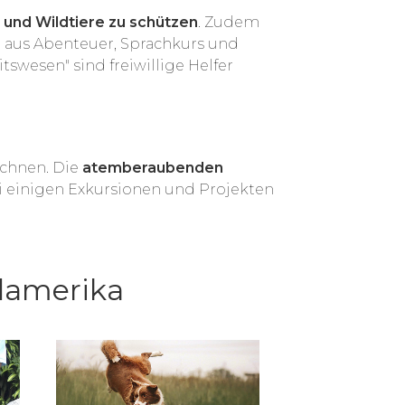
 und Wildtiere zu schützen
. Zudem
on aus Abenteuer, Sprachkurs und
tswesen" sind freiwillige Helfer
echnen. Die
atemberaubenden
i einigen Exkursionen und Projekten
üdamerika