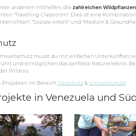
unter anderem mithelfen, die
zahlreichen Wildpflanzen
nnten "Travelling Classroom". Dies ist eine Kombinati
nterrichten", "Soziale Arbeit" und "Medizin & Gesundhei
hutz
 Umweltschutz musst du mit einfachen Unterkünften r
hrt und ermöglichen das perfekte Naturerlebnis. Be
der Wildnis.
it-Projekten im Bereich
Tierschutz
&
Umweltschutz
Projekte in Venezuela und S