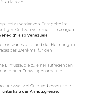
e zu leisten.
pucci zu verdanken. Er segelte im
eutigen Golf von Venezuela ansässigen
-Venedig", also Venezuela
.
Für sie war es das Land der Hoffnung, in
rracas das „Denkmal für den
he Einflüsse, die zu einer aufregenden,
end deiner Freiwilligenarbeit in
achte zwar viel Geld, verbesserte die
n unterhalb der Armutsgrenze.