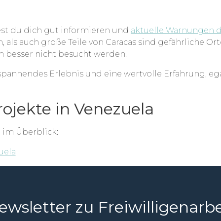
st du dich gut informieren und
aktuelle Warnungen 
 als auch große Teile von Caracas sind gefährliche Ort
 besser nicht besucht werden.
n spannendes Erlebnis und eine wertvolle Erfahrung, e
rojekte in Venezuela
e im Überblick:
uela
ewsletter zu Freiwilligenarbe