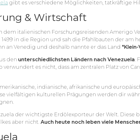
ela
gibt es verschiedene Möglichkeiten, tatkräftige Hilf
rung & Wirtschaft
h dem italienischen Forschungsreisenden Amerigo Ves
 1499 in die Region und sah die Pfahlbauten der am h
ihn an Venedig und deshalb nannte er das Land
"Klein
aus den
unterschiedlichsten Ländern nach Venezuela
. 
o verwundert es nicht, dass am zentralen Platz von Ca
amerikanische, indianische, afrikanische und europäisc
se vielfältigen kulturellen Prägungen werden dir währ
egnen.
ezuela der wichtigste Erdölexporteur der Welt. Diese br
kes aber nicht.
Auch heute noch leben viele Mensche
uela