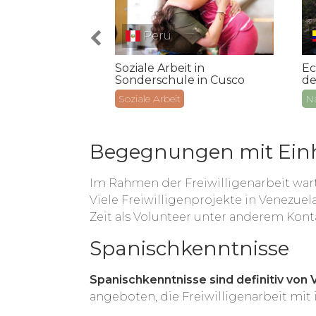
Peru
r
Ec
Soziale Arbeit in
 Galápagos:
de
Sonderschule in Cusco
tz & Tauchen
Na
Soziale Arbeit
Begegnungen mit Ein
Im Rahmen der Freiwilligenarbeit wa
Viele Freiwilligenprojekte in Venezue
Zeit als Volunteer unter anderem Ko
Spanischkenntnisse
Spanischkenntnisse sind definitiv von 
angeboten, die Freiwilligenarbeit mit