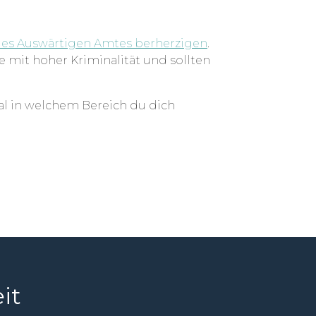
des Auswärtigen Amtes berherzigen
.
e mit hoher Kriminalität und sollten
gal in welchem Bereich du dich
it