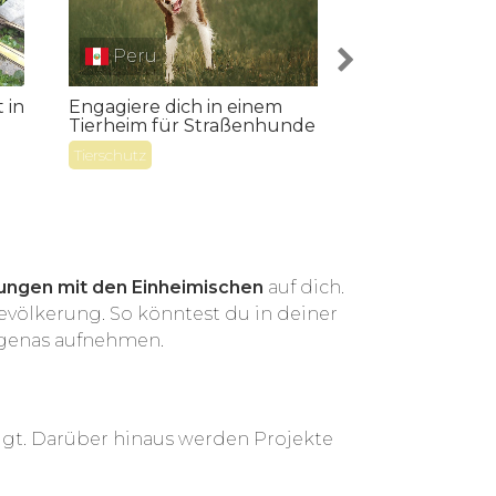
Peru
Peru
Engagiere dich in einem
 in
Therapie mit P
Tierheim für Straßenhunde
Lima
Tierschutz
Medizin
ungen mit den Einheimischen
auf dich.
Bevölkerung. So könntest du in deiner
ígenas aufnehmen.
igt. Darüber hinaus werden Projekte