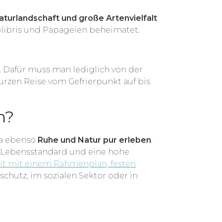
aturlandschaft und große Artenvielfalt
Kolibris und Papageien beheimatet.
. Dafür muss man lediglich von der
urzen Reise vom Gefrierpunkt auf bis
h?
la ebenso
Ruhe und Natur pur erleben
.
n Lebensstandard und eine hohe
eit mit einem Rahmenplan, festen
chutz, im sozialen Sektor oder in