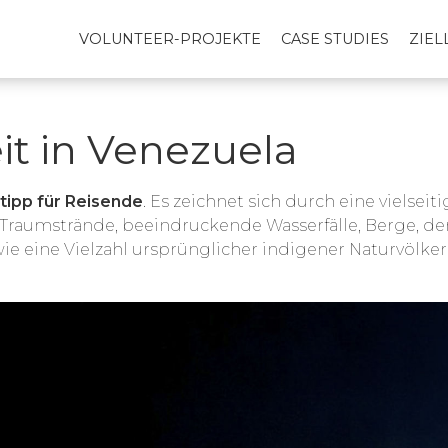
VOLUNTEER-PROJEKTE
CASE STUDIES
ZIE
it in Venezuela
tipp für Reisende
. Es
zeichnet sich durch eine vielseit
Traumstrände, beeindruckende Wasserfälle, Berge, de
e eine Vielzahl ursprünglicher indigener Naturvölker 