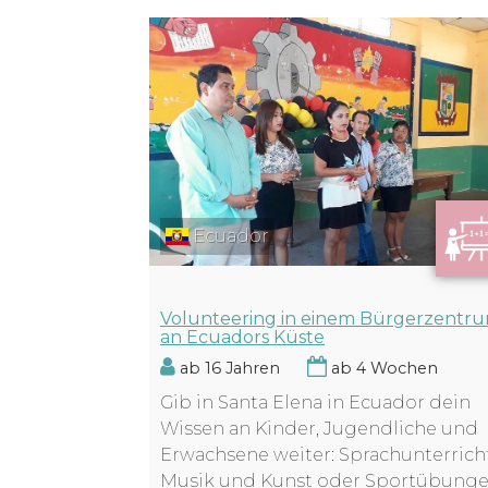
Ecuador
Volunteering in einem Bürgerzentr
an Ecuadors Küste
ab 16 Jahren
ab 4 Wochen
Gib in Santa Elena in Ecuador dein
Wissen an Kinder, Jugendliche und
Erwachsene weiter: Sprachunterricht
Musik und Kunst oder Sportübunge