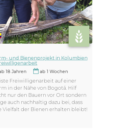
Kolumbien | bei Bogotá
rm- und Bienenprojekt in Kolumbien
reiwilligenarbeit
b 18 Jahren
ab 1 Wochen
iste Freiwilligenarbeit auf einer
rm in der Nähe von Bogotá. Hilf
cht nur den Bauern vor Ort sondern
age auch nachhaltig dazu bei, dass
e Vielfalt der Bienen erhalten bleibt!