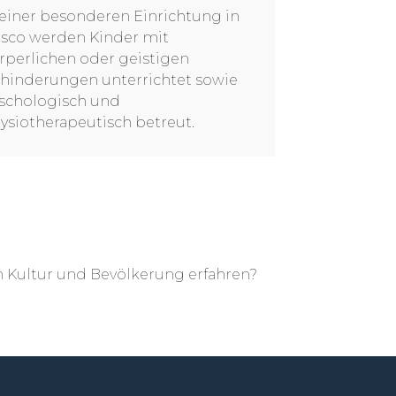
 einer besonderen Einrichtung in
sco werden Kinder mit
rperlichen oder geistigen
hinderungen unterrichtet sowie
schologisch und
ysiotherapeutisch betreut.
 Kultur und Bevölkerung erfahren?