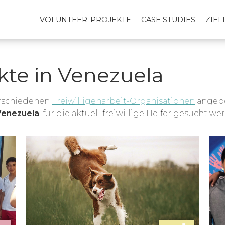
VOLUNTEER-PROJEKTE
CASE STUDIES
ZIE
kte in Venezuela
erschiedenen
Freiwilligenarbeit-Organisationen
angebot
Venezuela
, für die aktuell freiwillige Helfer gesucht we