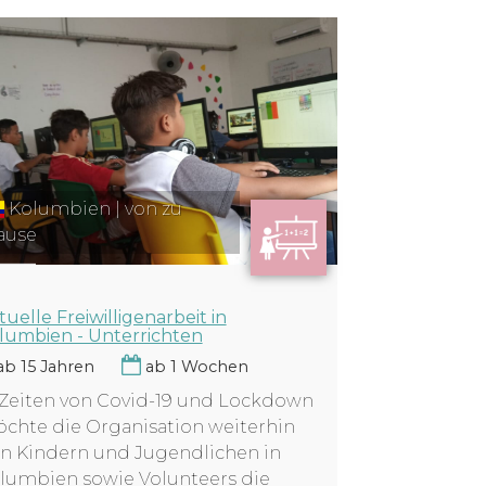
Kolumbien | von zu
ause
tuelle Freiwilligenarbeit in
lumbien - Unterrichten
b 15 Jahren
ab 1 Wochen
 Zeiten von Covid-19 und Lockdown
chte die Organisation weiterhin
n Kindern und Jugendlichen in
lumbien sowie Volunteers die