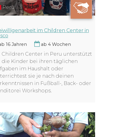
Peru
eiwilligenarbeit im Children Center in
sco
b 16 Jahren
ab 4 Wochen
 Children Center in Peru unterstützt
 die Kinder bei ihren täglichen
fgaben im Haushalt oder
terrichtest sie je nach deinen
rkenntnissen in Fußball-, Back- oder
nditorei Workshops.