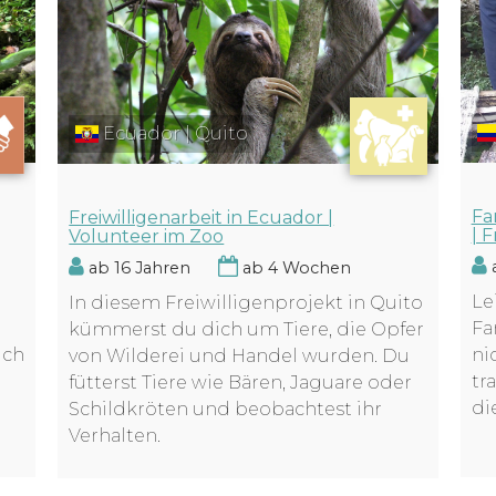
Ecuador | Quito
Fa
Freiwilligenarbeit in Ecuador |
| F
Volunteer im Zoo
a
ab 16 Jahren
ab 4 Wochen
Le
In diesem Freiwilligenprojekt in Quito
Fa
kümmerst du dich um Tiere, die Opfer
ich
ni
von Wilderei und Handel wurden. Du
tr
fütterst Tiere wie Bären, Jaguare oder
di
Schildkröten und beobachtest ihr
Verhalten.