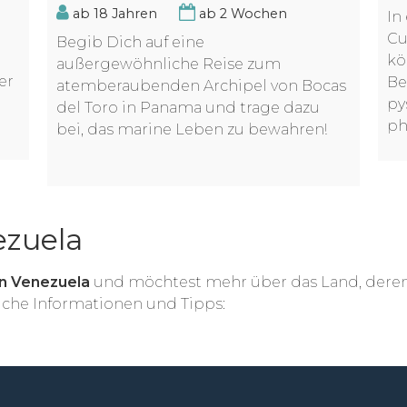
ab 18 Jahren
ab 2 Wochen
In
Cu
Begib Dich auf eine
kö
außergewöhnliche Reise zum
er
Be
atemberaubenden Archipel von Bocas
py
del Toro in Panama und trage dazu
ph
bei, das marine Leben zu bewahren!
ezuela
in Venezuela
und möchtest mehr über das Land, deren
eiche Informationen und Tipps: