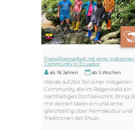
Ecuador
Freiwilligenarbeit mit einer indigenen
Community in Ecuador
ab 18 Jahren
ab 5 Wochen
Werde auf Zeit Teil einer indigenen
Community, die im Regenwald ein
nachhaltiges Dorf bewohnt. Bring d
mit deinen Ideen ein und lerne
gleichzeitig über Permakultur und
Traditionen der Shuar.