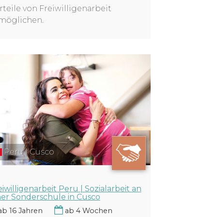
rteile von Freiwilligenarbeit
möglichen.
Peru | Cusco
eiwilligenarbeit Peru | Sozialarbeit an
ner Sonderschule in Cusco
b 16 Jahren
ab 4 Wochen