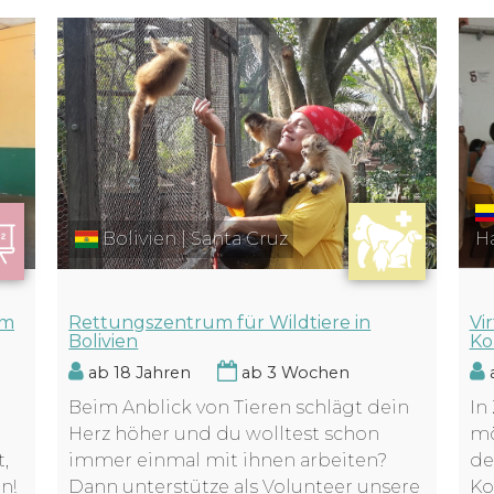
H
Bolivien | Santa Cruz
Vir
Rettungszentrum für Wildtiere in
um
Ko
Bolivien
a
ab 18 Jahren
ab 3 Wochen
In
Beim Anblick von Tieren schlägt dein
mö
Herz höher und du wolltest schon
de
immer einmal mit ihnen arbeiten?
,
Ko
Dann unterstütze als Volunteer unsere
n!