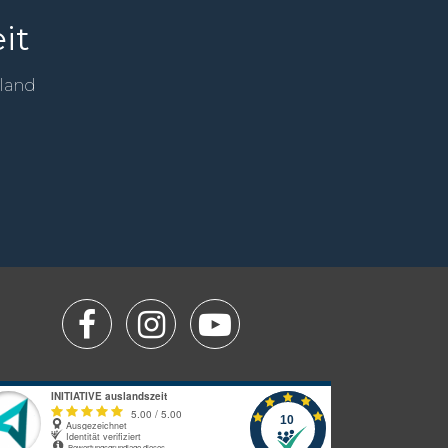
it
sland