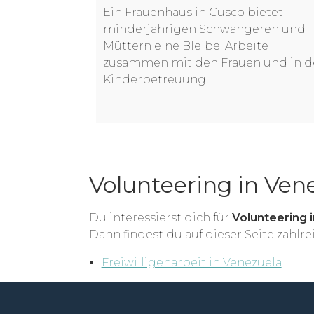
Ein Frauenhaus in Cusco bietet
minderjährigen Schwangeren und
Müttern eine Bleibe. Arbeite
zusammen mit den Frauen und in d
Kinderbetreuung!
Volunteering in Ven
Du interessierst dich für
Volunteering 
Dann findest du auf dieser Seite zahlr
Freiwilligenarbeit in Venezuela