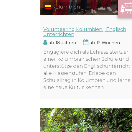
Kolumbien
Volunteering Kolumbien | Englisch
unterrichten
ab 18 Jahren
ab 12 Wochen
Engagiere dich als Lehrassistenz an
einer kolumbianischen Schule und
unterstütze den Englischunterricht 
alle Klassenstufen. Erlebe den
Schulalltag in Kolumbien und lerne
eine neue Kultur kennen.