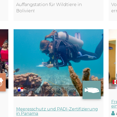
Vo
Auffangstation für Wildtiere in
er
Bolivien!
Panama | BocasdelToro
Fr
ei
Meeres­schutz und PADI-Zerti­fi­zie­rung
in Panama
a