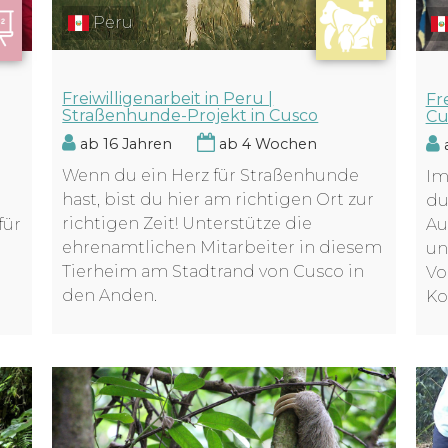
Peru
Freiwilligenarbeit in Peru |
Fr
Straßenhunde-Projekt in Cusco
Cu
ab 16 Jahren
ab 4 Wochen
a
Wenn du ein Herz für Straßenhunde
Im
hast, bist du hier am richtigen Ort zur
du
richtigen Zeit! Unterstütze die
für
Au
ehrenamtlichen Mitarbeiter in diesem
un
Tierheim am Stadtrand von Cusco in
Vo
den Anden.
Ko