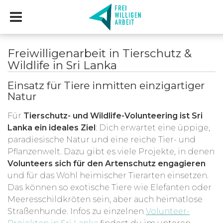
Freiwilligenarbeit in Tierschutz &
Wildlife in Sri Lanka
Einsatz für Tiere inmitten einzigartiger
Natur
Für
Tierschutz- und Wildlife-Volunteering ist Sri
Lanka ein ideales Ziel
: Dich erwartet eine üppige,
paradiesische Natur und eine reiche Tier- und
Pflanzenwelt. Dazu gibt es viele Projekte, in denen
Volunteers sich für den Artenschutz engagieren
und für das Wohl heimischer Tierarten einsetzen.
Das können so exotische Tiere wie Elefanten oder
Meeresschildkröten sein, aber auch heimatlose
Straßenhunde. Infos zu einzelnen
Volunteer-