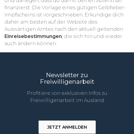
und darlegen, dass du damit deinen Aufenthalt
finanzierst. Die Vorlage eines gütigen Gelbfieber-
Impfscheins ist vorgeschrieben. Erkundige dich
daher am besten auf der Website des
Auswärtigen Amtes nach den aktuell geltenden
Einreisebestimmungen
, die sich hin und wieder
auch ändern können.
Newsletter zu
Freiwilligenarbeit
Profitiere von exklusiven Infos zu
Freiwilligenarbeit im Ausland
JETZT ANMELDEN