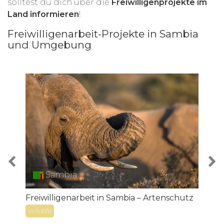
solltest du dich über die
Freiwilligenprojekte im
Land informieren
!
Freiwilligenarbeit-Projekte in Sambia
und Umgebung
Sambia
F
Freiwilligenarbeit in Sambia – Artenschutz
S
Wildlife
W