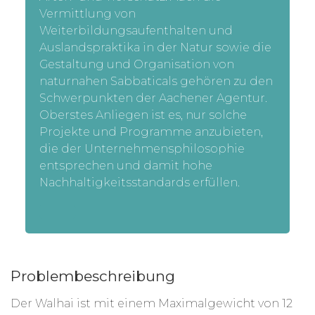
Vermittlung von
Weiterbildungsaufenthalten und
Auslandspraktika in der Natur sowie die
Gestaltung und Organisation von
naturnahen Sabbaticals gehören zu den
Schwerpunkten der Aachener Agentur.
Oberstes Anliegen ist es, nur solche
Projekte und Programme anzubieten,
die der Unternehmensphilosophie
entsprechen und damit hohe
Nachhaltigkeitsstandards erfüllen.
Problembeschreibung
Der Walhai ist mit einem Maximalgewicht von 12