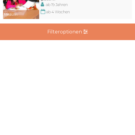
ab 19 Jahren
ab 4 Wochen
Medizin
Filteroptionen
Ecuador
Mitwirken bei einer indigenen Gemeinschaft
ab 18 Jahren
ab 5 Wochen
Soziale Arbeit
Costa Rica
Sports Coaching: Motiviere Kids Sport zu treiben!
ab 17 Jahren
ab 4 Wochen
Sport
Kolumbien