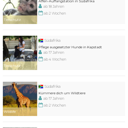
Affen-Auffangstation in Südafrika
ab 18 Jahren
ab 2 Wochen
Tierschutz
Südafrika
Pflege ausgesetzter Hunde in Kapstadt
ab 17 Jahren
ab 4 Wochen
Tierschutz
Südafrika
Kümmere dich um Wildtiere
ab 17 Jahren
ab 2 Wochen
Wildlife