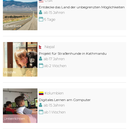
USA
Entdecke das Land der unbegrenzten Möglichkeiten
ab 15 Jahren
6 Tage
Adventure
Nepal
Projekt für Straßenhunde in Kathmandu
ab 17 Jahren
ab 2 Wochen
Wildlife
Kolumbien
Digitales Lernen am Computer
ab 15 Jahren
ab 1 Wochen
Unterrichten