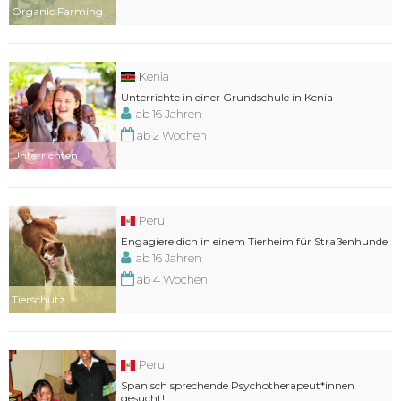
Organic Farming
Kenia
Unterrichte in einer Grundschule in Kenia
ab 16 Jahren
ab 2 Wochen
Unterrichten
Peru
Engagiere dich in einem Tierheim für Straßenhunde
ab 16 Jahren
ab 4 Wochen
Tierschutz
Peru
Spanisch sprechende Psychotherapeut*innen
gesucht!