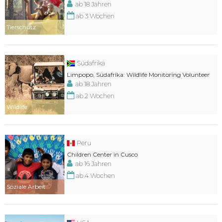
ab 18 Jahren
ab 3 Wochen
Tierschutz
Südafrika
Limpopo, Südafrika: Wildlife Monitoring Volunteer
ab 18 Jahren
ab 2 Wochen
Wildlife
Peru
Children Center in Cusco
ab 16 Jahren
ab 4 Wochen
Soziale Arbeit