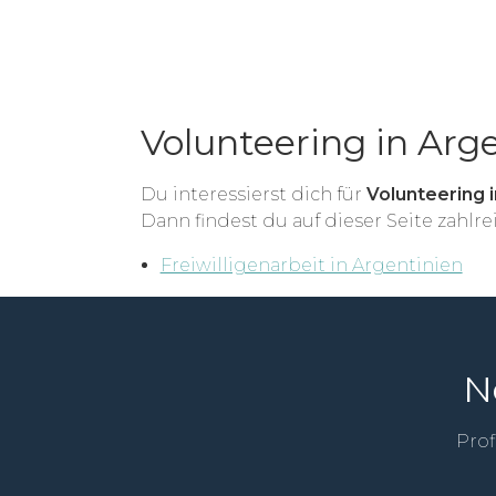
Volunteering in Arg
Du interessierst dich für
Volunteering 
Dann findest du auf dieser Seite zahlr
Freiwilligenarbeit in Argentinien
N
Prof