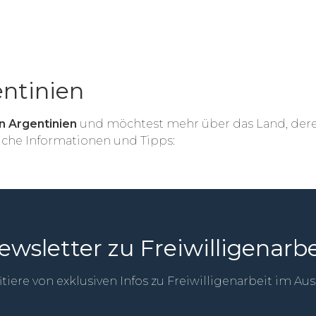
entinien
in Argentinien
und möchtest mehr über das Land, dere
eiche Informationen und Tipps:
ewsletter zu Freiwilligenarbe
itiere von exklusiven Infos zu Freiwilligenarbeit im Au