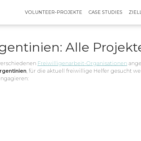
VOLUNTEER-PROJEKTE
CASE STUDIES
ZIE
gentinien: Alle Projekt
 verschiedenen
Freiwilligenarbeit-Organisationen
angeb
rgentinien
, für die aktuell freiwillige Helfer gesucht 
engagieren: