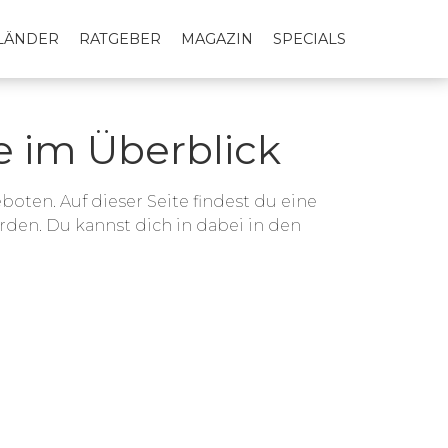
LLÄNDER
RATGEBER
MAGAZIN
SPECIALS
e im Überblick
oten. Auf dieser Seite findest du eine
werden. Du kannst dich in dabei in den