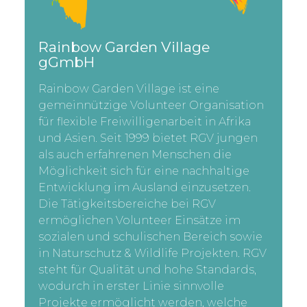
Rainbow Garden Village
gGmbH
Rainbow Garden Village ist eine
gemeinnützige Volunteer Organisation
für flexible Freiwilligenarbeit in Afrika
und Asien. Seit 1999 bietet RGV jungen
als auch erfahrenen Menschen die
Möglichkeit sich für eine nachhaltige
Entwicklung im Ausland einzusetzen.
Die Tätigkeitsbereiche bei RGV
ermöglichen Volunteer Einsätze im
sozialen und schulischen Bereich sowie
in Naturschutz & Wildlife Projekten. RGV
steht für Qualität und hohe Standards,
wodurch in erster Linie sinnvolle
Projekte ermöglicht werden, welche