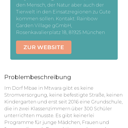
den Mensch, der Natur aber auch der
Tierwelt in den Einsatzregionen zu Gute
kommen sollen. Kontakt: Rainbow
Garden Village gGmbH,
Rosenkavalierplatz 18, 81925 München
ZUR WEBSITE
Problembeschreibung
Im Dorf Mbae in Mtwara gibt es keine
Stromversorgung, keine befestigte Straße, keinen
Kindergarten und erst seit 2016 eine Grundschule,
die in zwei Klassenzimmern über 300 Schüler
unterrichten musste. Es gibt keinerlei
Programme für junge Mädchen, Frauen und