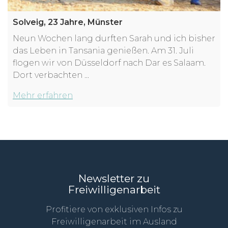
Solveig, 23 Jahre, Münster
Neun Wochen lang durften Sarah und ich bisher
das Leben in Tansania genießen. Am 31. Juli
flogen wir von Düsseldorf nach Dar es Salaam.
Dort verbachten ...
Mehr erfahren
Newsletter zu
Freiwilligenarbeit
Profitiere von exklusiven Infos zu
Freiwilligenarbeit im Ausland