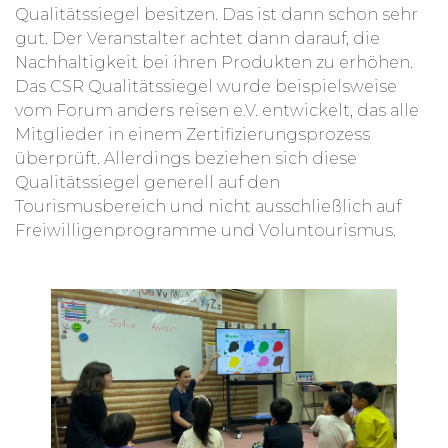
Qualitätssiegel besitzen. Das ist dann schon sehr
gut. Der Veranstalter achtet dann darauf, die
Nachhaltigkeit bei ihren Produkten zu erhöhen.
Das CSR Qualitätssiegel wurde beispielsweise
vom Forum anders reisen e.V. entwickelt, das alle
Mitglieder in einem Zertifizierungsprozess
überprüft. Allerdings beziehen sich diese
Qualitätssiegel generell auf den
Tourismusbereich und nicht ausschließlich auf
Freiwilligenprogramme und Voluntourismus.