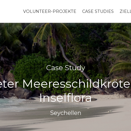
VOLUNTEER-PROJEKTE
CASE STUDIES
ZIE
Case Study
ter Meeresschildkröte
Inselflora
Seychellen