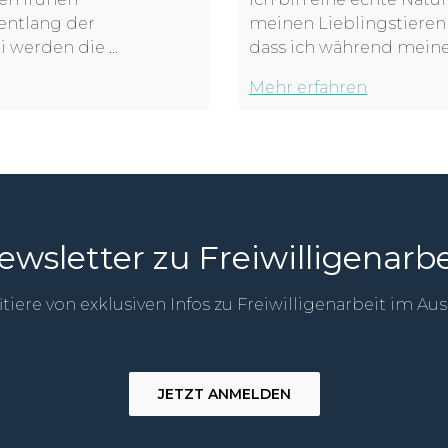
entlang der
meinen Lieblingstieren 
 werden die ...
dass ich während meines 
Mehr erfahren
ewsletter zu Freiwilligenarbe
itiere von exklusiven Infos zu Freiwilligenarbeit im Au
JETZT ANMELDEN