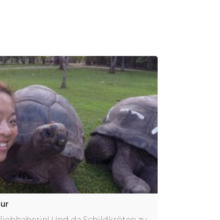
pur
rliebhaberin! Und da Schildkröten zu