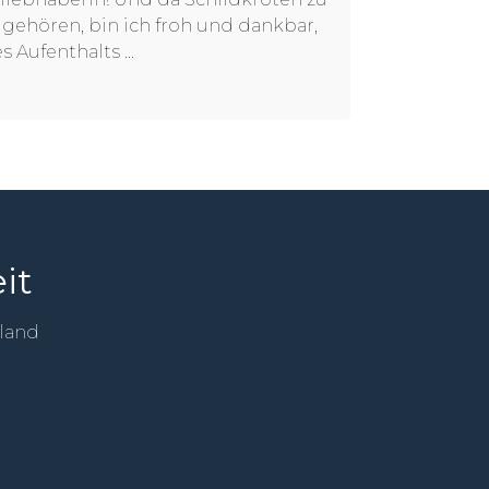
gehören, bin ich froh und dankbar,
Aufenthalts ...
it
sland