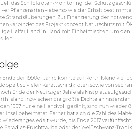
uell das Schildkröten-Monitoring, der Schutz geschlü
iver Pflanzenarten – ebenso wie der Erhalt bestimmt
te Strandsäuberungen. Zur Finanzierung der notwen
n verbindet das Projektkonzept Naturschutz mit Ök
illige Helfer Hand in Hand mit Einheimischen, um den
ellen.
olge
 Ende der 1990er Jahre konnte auf North Island viel 
 doppelt so vielen Karettschildkröten sowie von sechs
och Ende der Neunziger Jahre als Nistplatz aufgesucht
orth Island inzwischen die größte Dichte an nistende
en 1997 nur eine Handvoll gezählt, sind nun wieder 8
r Insel beheimatet. Ferner hat sich die Zahl des Mahé
d wiederangesiedelt wurde, bis Ende 2017 verfünffacht –
e Paradies-Fruchttaube oder der Weißschwanz-Tropikv