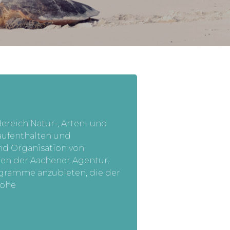
Bereich Natur-, Arten- und
aufenthalten und
und Organisation von
en der Aachener Agentur.
rogramme anzubieten, die der
hohe