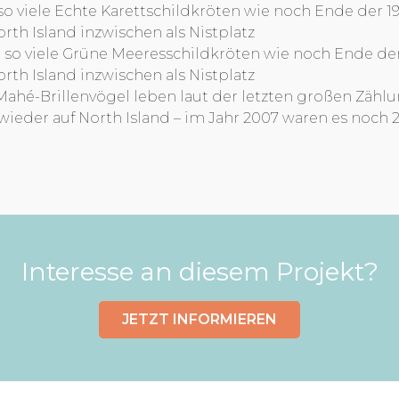
o viele Echte Karettschildkröten wie noch Ende der 1
rth Island inzwischen als Nistplatz
so viele Grüne Meeresschildkröten wie noch Ende de
rth Island inzwischen als Nistplatz
Mahé-Brillenvögel leben laut der letzten großen Zähl
wieder auf North Island – im Jahr 2007 waren es noch 
Interesse an diesem Projekt?
JETZT INFORMIEREN