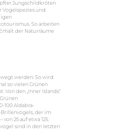
pfter Jungschildkröten
er Vogelspezies und
digen
otourismus. So arbeiten
 Erhalt der Naturräume
bewegt werden: So wird
mal so vielen Grünen
. Von den „Inner Islands“
n Grünen
0-100 Aldabra-
-Brillenvogels, der im
 von 25 auf etwa 125.
ogel sind in den letzten