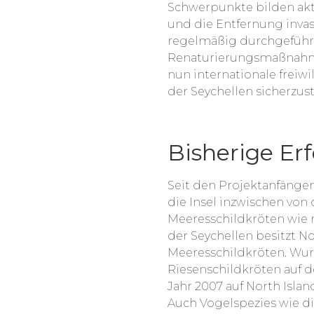
Schwerpunkte bilden akt
und die Entfernung invas
regelmäßig durchgeführ
Renaturierungsmaßnahme
nun internationale freiw
der Seychellen sicherzust
Bisherige Erf
Seit den Projektanfängen
die Insel inzwischen von
Meeresschildkröten wie n
der Seychellen besitzt N
Meeresschildkröten. Wurd
Riesenschildkröten auf de
Jahr 2007 auf North Islan
Auch Vogelspezies wie di