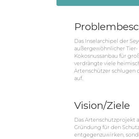
Problembesc
Das Inselarchipel der Se
außergewöhnlicher Tier- u
Kokosnussanbau für groß
verdrängte viele heimisch
Artenschützer schlugen d
auf.
Vision/Ziele
Das Artenschutzprojekt au
Gründung für den Schutz 
entgegenzuwirken, sonde