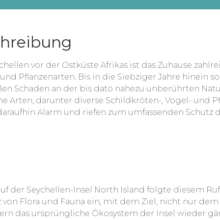
hreibung
ychellen vor der Ostküste Afrikas ist das Zuhause zahl
nd Pflanzenarten. Bis in die Siebziger Jahre hinein s
en Schaden an der bis dato nahezu unberührten Natur
e Arten, darunter diverse Schildkröten-, Vogel- und P
araufhin Alarm und riefen zum umfassenden Schutz der
f der Seychellen-Insel North Island folgte diesem Ruf 
von Flora und Fauna ein, mit dem Ziel, nicht nur dem
rn das ursprüngliche Ökosystem der Insel wieder gänz