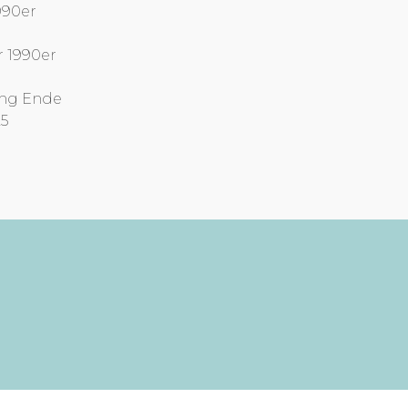
990er
r 1990er
ung Ende
25