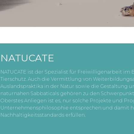
NATUCATE
NATUCATE ist der Spezialist für Freiwilligenarbeit im 
Tierschutz. Auch die Vermittlung von Weiterbildungs
Auslandspraktika in der Natur sowie die Gestaltung 
naturnahen Sabbaticals gehören zu den Schwerpunkt
Oberstes Anliegen ist es, nur solche Projekte und P
Unternehmensphilosophie entsprechen und damit 
Nachhaltigkeitsstandards erfüllen.