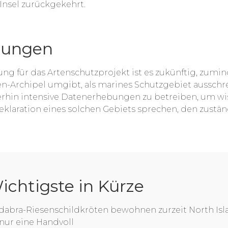
 Insel zurückgekehrt.
rungen
ng für das Artenschutzprojekt ist es zukünftig, zumind
en-Archipel umgibt, als marines Schutzgebiet ausschre
erhin intensive Datenerhebungen zu betreiben, um wis
Deklaration eines solchen Gebiets sprechen, den zust
ichtigste in Kürze
dabra-Riesenschildkröten bewohnen zurzeit North Isla
nur eine Handvoll