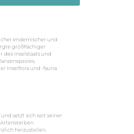
reicher endemischer und
orgte großflächiger
 des Inselstaats und
flanzenspezies.
 Inselflora und -fauna
und setzt sich seit seiner
 Artensterben
lich herzustellen.