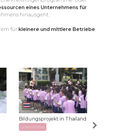
ebliche Freiwilligenprogramme" oder
essourcen eines Unternehmens für
nehmens hinausgeht.
lem für
kleinere und mittlere Betriebe
Thailand
Thailand
Bildungsprojekt in Thailand
Umweltschutz
Küstenbereich
Unterrichten
Englischunterr