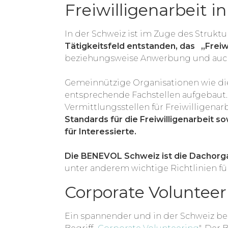
Freiwilligenarbeit i
In der Schweiz ist im Zuge des Struktu
Tätigkeitsfeld entstanden, das „Frei
beziehungsweise Anwerbung und auch d
Gemeinnützige Organisationen wie die
entsprechende Fachstellen aufgebaut.
Vermittlungsstellen für Freiwilligena
Standards für die Freiwilligenarbeit s
für Interessierte.
Die BENEVOL Schweiz ist die Dachorgan
unter anderem wichtige Richtlinien für
Corporate Volunteer
Ein spannender und in der Schweiz be