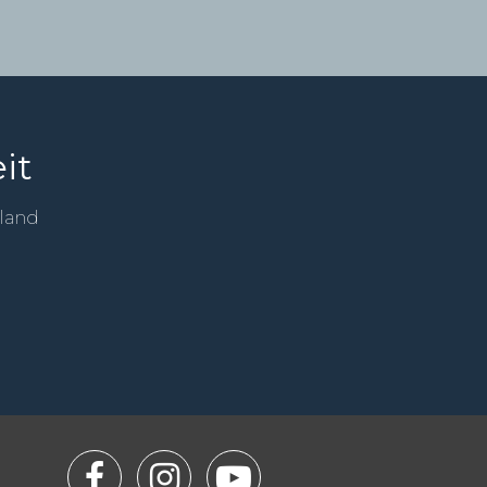
it
sland