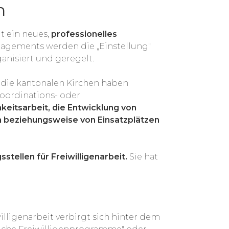
n
t ein neues,
professionelles
agements werden die „Einstellung"
nisiert und geregelt.
 die kantonalen Kirchen haben
oordinations- oder
hkeitsarbeit, die Entwicklung von
nen beziehungsweise von Einsatzplätzen
tellen für Freiwilligenarbeit.
Sie hat
ligenarbeit verbirgt sich hinter dem