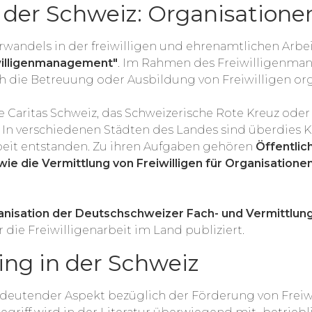
n der Schweiz: Organisatione
rwandels in der freiwilligen und ehrenamtlichen Arbei
willigenmanagement"
. Im Rahmen des Freiwilligenman
ie Betreuung oder Ausbildung von Freiwilligen orga
 Caritas Schweiz, das Schweizerische Rote Kreuz oder
 In verschiedenen Städten des Landes sind überdies K
rbeit entstanden. Zu ihren Aufgaben gehören
Öffentlic
owie die Vermittlung von Freiwilligen für Organisatio
isation der Deutschschweizer Fach- und Vermittlungss
 die Freiwilligenarbeit im Land publiziert.
ing in der Schweiz
deutender Aspekt bezüglich der Förderung von Freiwil