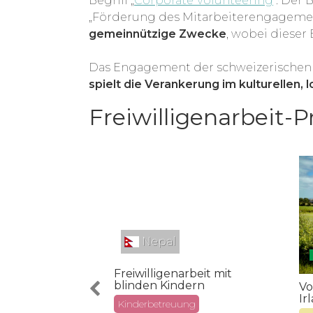
Begriff „
Corporate Volunteering
". Der
„Förderung des Mitarbeiterengagemen
gemeinnützige Zwecke
, wobei dieser
Das Engagement der schweizerischen U
spielt die Verankerung im kulturellen,
Freiwilligenarbeit-P
Nepal
n
Freiwilligenarbeit mit
rbeit mit
blinden Kindern
Barcelona
Vo
Ir
Kinderbetreuung