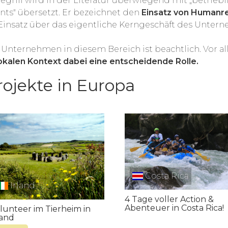
 Begriff wird in der Literatur überwiegend mit „betri
ts" übersetzt. Er bezeichnet den
Einsatz von Humanr
 Einsatz über das eigentliche Kerngeschäft des Unter
nternehmen in diesem Bereich ist beachtlich. Vor al
 lokalen Kontext dabei eine entscheidende Rolle.
rojekte in Europa
Costa Rica
Irland
4 Tage voller Action &
Abenteuer in Costa Rica!
lunteer im Tierheim in
land
Adventure