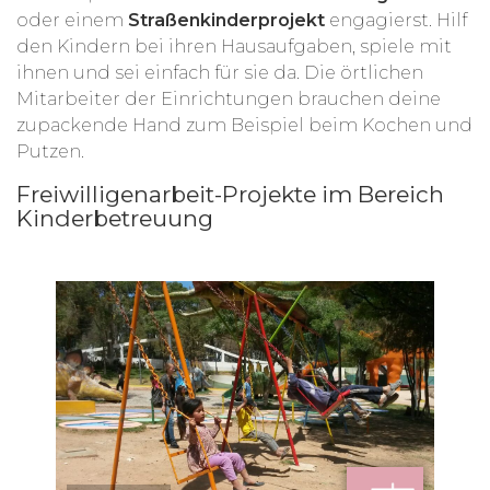
oder einem
Straßenkinderprojekt
engagierst. Hilf
den Kindern bei ihren Hausaufgaben, spiele mit
ihnen und sei einfach für sie da. Die örtlichen
Mitarbeiter der Einrichtungen brauchen deine
zupackende Hand zum Beispiel beim Kochen und
Putzen.
Freiwilligenarbeit-Projekte im Bereich
Kinderbetreuung