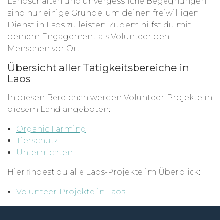
Landschaften und unvergessliche Begegnungen
sind nur einige Gründe, um deinen freiwilligen
Dienst in Laos zu leisten. Zudem hilfst du mit
deinem Engagement als Volunteer den
Menschen vor Ort.
Übersicht aller Tätigkeitsbereiche in
Laos
In diesen Bereichen werden Volunteer-Projekte in
diesem Land angeboten:
Organic Farming
Tierschutz
Unterrrichten
Hier findest du alle Laos-Projekte im Überblick:
Volunteer-Projekte in Laos