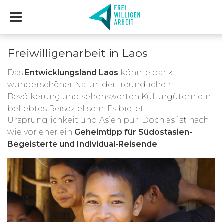
Freiwilligenarbeit in Laos
Das
Entwicklungsland Laos
könnte dank
wunderschöner Natur, der freundlichen
Bevölkerung und sehenswerten Kulturgütern ein
beliebtes Reiseziel sein. Es bietet
Ursprünglichkeit und Asien pur. Doch es ist nach
wie vor eher ein
Geheimtipp für Südostasien-
Begeisterte und Individual-Reisende
.