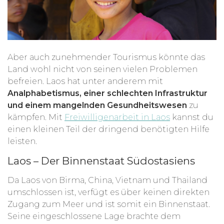
Aber auch zunehmender Tourismus könnte das
Land wohl nicht von seinen vielen Problemen
befreien. Laos hat unter anderem mit
Analphabetismus, einer schlechten Infrastruktur
und einem mangelnden Gesundheitswesen
zu
kämpfen. Mit
Freiwilligenarbeit in Laos
kannst du
einen kleinen Teil der dringend benötigten Hilfe
leisten.
Laos – Der Binnenstaat Südostasiens
Da Laos von Birma, China, Vietnam und Thailand
umschlossen ist, verfügt es über keinen direkten
Zugang zum Meer und ist somit ein Binnenstaat.
Seine eingeschlossene Lage brachte dem