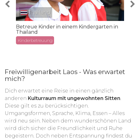
Thailand
B
Betreue Kinder in einem Kindergarten in
Thailand
Kinderbetreuung
Freiwilligenarbeit Laos - Was erwartet
mich?
Dich erwartet eine Reise in einen gänzlich
anderen
Kulturraum mit ungewohnten Sitten
.
Diese gilt es zu berücksichtigen.
Umgangsformen, Sprache, Klima, Essen – Alles
wird neu sein. Neben dem wunderschönen Land
wird dich sicher die Freundlichkeit und Ruhe
begeistern. Doch neben Entspannung findest du