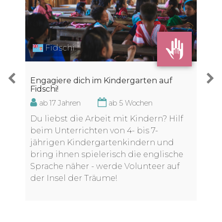
Fidschi
Engagiere dich im Kindergarten auf
Fidschi!
ab 17 Jahren
ab 5 Wochen
Du liebst die Arbeit mit Kindern? Hilf
beim Unterrichten von 4- bis 7-
jährigen Kindergartenkindern und
bring ihnen spielerisch die englische
Sprache näher - werde Volunteer auf
der Insel der Träume!