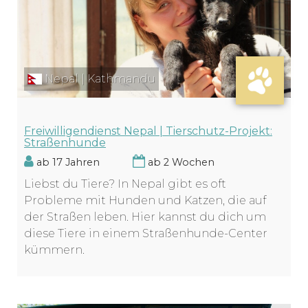
Nepal | Kathmandu
Freiwilligendienst Nepal | Tierschutz-Projekt:
Straßenhunde
ab 17 Jahren
ab 2 Wochen
Liebst du Tiere? In Nepal gibt es oft
Probleme mit Hunden und Katzen, die auf
der Straßen leben. Hier kannst du dich um
diese Tiere in einem Straßenhunde-Center
kümmern.