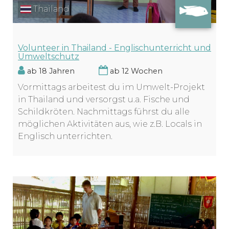
Thailand
Volunteer in Thailand - Englischunterricht und
Umweltschutz
ab 18 Jahren
ab 12 Wochen
Vormittags arbeitest du im Umwelt-Projekt
in Thailand und versorgst u.a. Fische und
Schildkröten. Nachmittags führst du alle
möglichen Aktivitäten aus, wie z.B. Locals in
Englisch unterrichten.