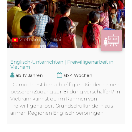
Vietnam | Yen Bai
Englisch-Unterrichten | Freiwilligenarbeit in
Vietnam
ab 17 Jahren
ab 4 Wochen
Du möchtest benachteiligten Kindern einen
besseren Zugang zur Bildung verschaffen? In
Vietnam kannst du im Rahmen von
Freiwilligenarbeit Grundschulkindern aus
armen Regionen Englisch beibringen!