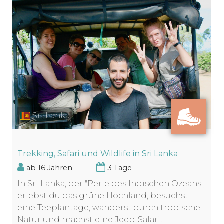
Sri Lanka
Trekking, Safari und Wildlife in Sri Lanka
ab 16 Jahren
3 Tage
In Sri Lanka, der "Perle des Indischen Ozeans",
erlebst du das grüne Hochland, besuchst
eine Teeplantage, wanderst durch tropische
Natur und machst eine Jeep-Safari!