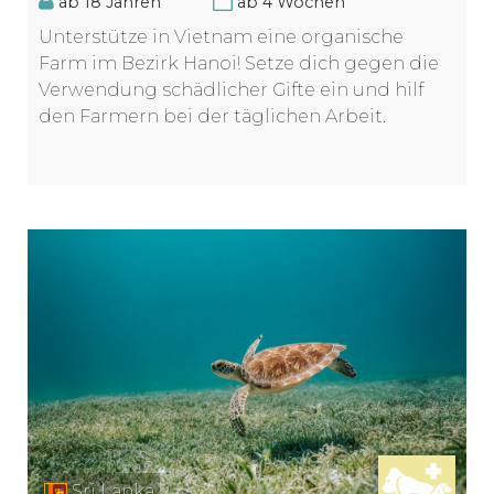
ab 18 Jahren
ab 4 Wochen
Unterstütze in Vietnam eine organische
Farm im Bezirk Hanoi! Setze dich gegen die
Verwendung schädlicher Gifte ein und hilf
den Farmern bei der täglichen Arbeit.
Sri Lanka