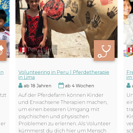
Peru | Lima
Fr
Volunteering in Peru | Pferdetherapie
in
im
in Lima
a
ab 18 Jahren
ab 4 Wochen
Un
Auf der Pferdefarm können Kinder
tzt
ei
und Erwachsene Therapien machen,
tr
um einen besseren Umgang mit
Ki
psychischen und physischen
ve
Problemen zu erlernen. Als Volunteer
der
sc
kümmerst du dich hier um Mensch