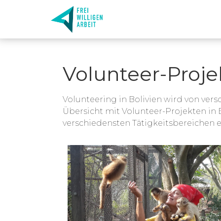
Volunteer-Projek
Volunteering in Bolivien wird von ver
Übersicht mit Volunteer-Projekten in B
verschiedensten Tätigkeitsbereichen 