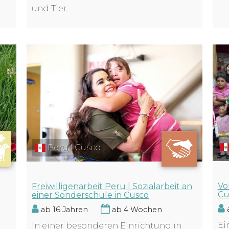
und Tier.
Peru | Cusco
Vo
Freiwilligenarbeit Peru | Sozialarbeit an
Cu
einer Sonderschule in Cusco
a
ab 16 Jahren
ab 4 Wochen
n
Ei
In einer besonderen Einrichtung in