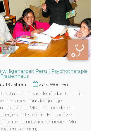
Peru
eiwilligenarbeit Peru | Psychotherapie
 Frauenhaus
b 19 Jahren
ab 4 Wochen
terstütze als Fachkraft das Team in
nem Frauenhaus für junge
aumatisierte Mütter und deren
nder, damit sie ihre Erlebnisse
rarbeiten und wieder neuen Mut
höpfen können,