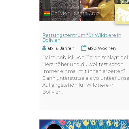
Bolivien | Santa Cruz
Rettungszentrum für Wildtiere in
Bolivien
ab 18 Jahren
ab 3 Wochen
Beim Anblick von Tieren schlägt dei
Herz höher und du wolltest schon
immer einmal mit ihnen arbeiten?
Dann unterstütze als Volunteer uns
Auffangstation für Wildtiere in
Bolivien!