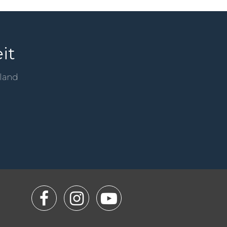
it
sland