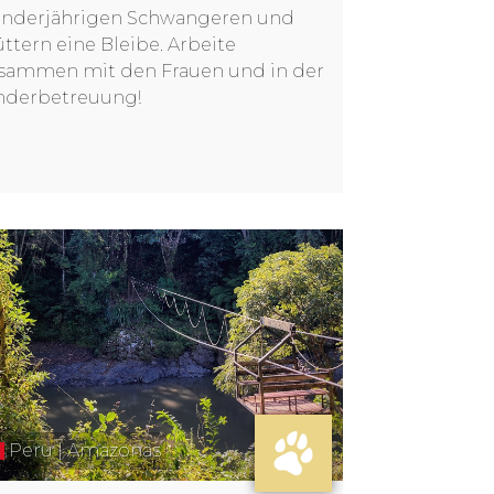
nderjährigen Schwangeren und
ttern eine Bleibe. Arbeite
sammen mit den Frauen und in der
nderbetreuung!
Peru | Amazonas