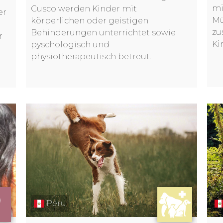
mi
Cusco werden Kinder mit
er
Mü
körperlichen oder geistigen
zu
Behinderungen unterrichtet sowie
r
Ki
pyschologisch und
physiotherapeutisch betreut.
Peru