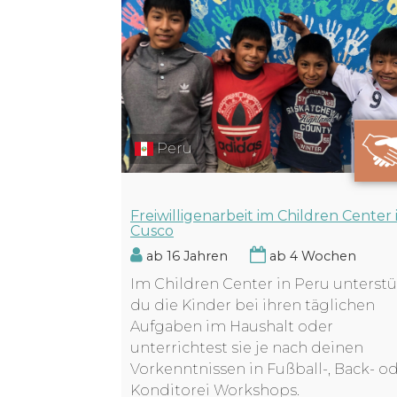
Peru
Freiwilligenarbeit im Children Center 
Cusco
ab 16 Jahren
ab 4 Wochen
Im Children Center in Peru unterstü
du die Kinder bei ihren täglichen
Aufgaben im Haushalt oder
unterrichtest sie je nach deinen
Vorkenntnissen in Fußball-, Back- o
Konditorei Workshops.