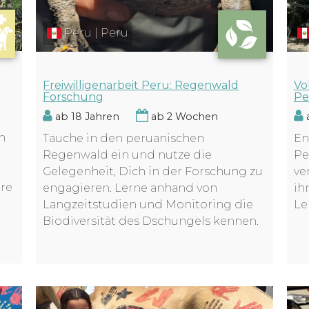
Peru | Peru
Freiwilligenarbeit Peru: Regenwald
Vo
Forschung
Pe
ab 18 Jahren
ab 2 Wochen
a
n
Tauche in den peruanischen
En
Regenwald ein und nutze die
Pe
Gelegenheit, Dich in der Forschung zu
ve
ere
engagieren. Lerne anhand von
ih
Langzeitstudien und Monitoring die
Le
Biodiversität des Dschungels kennen.