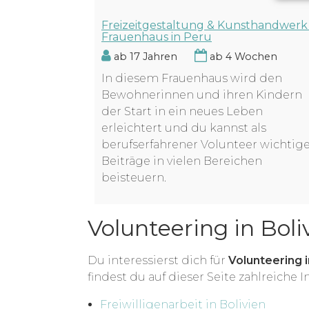
Freizeitgestaltung & Kunsthandwerk
Frauenhaus in Peru
ab 17 Jahren
ab 4 Wochen
In diesem Frauenhaus wird den
Bewohnerinnen und ihren Kindern
der Start in ein neues Leben
erleichtert und du kannst als
berufserfahrener Volunteer wichtig
Beiträge in vielen Bereichen
beisteuern.
Volunteering in Boli
Du interessierst dich für
Volunteering i
findest du auf dieser Seite zahlreiche
Freiwilligenarbeit in Bolivien