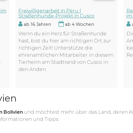
 im
Freiwilligenarbeit in Peru |
Re
Straßenhunde-Projekt in Cusco
im
ab 16 Jahren
ab 4 Wochen
a
Wenn du ein Herz für Straßenhunde
Di
hast, bist du hier am richtigen Ort zur
Am
richtigen Zeit! Unterstütze die
be
ehrenamtlichen Mitarbeiter in diesem
Re
e
Tierheim am Stadtrand von Cusco in
den Anden.
vien
n Bolivien
und möchtest mehr über das Land, deren K
 Informationen und Tipps: