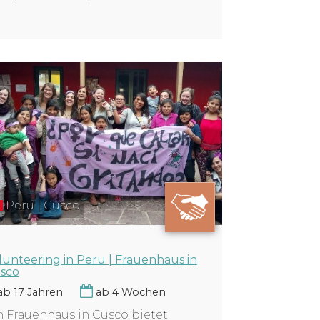
Peru | Cusco
lunteering in Peru | Frauenhaus in
sco
b 17 Jahren
ab 4 Wochen
n Frauenhaus in Cusco bietet