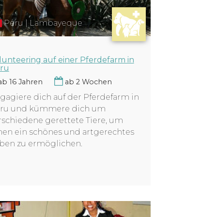
Peru | Lambayeque
lunteering auf einer Pferdefarm in
ru
b 16 Jahren
ab 2 Wochen
gagiere dich auf der Pferdefarm in
ru und kümmere dich um
rschiedene gerettete Tiere, um
nen ein schönes und artgerechtes
ben zu ermöglichen.