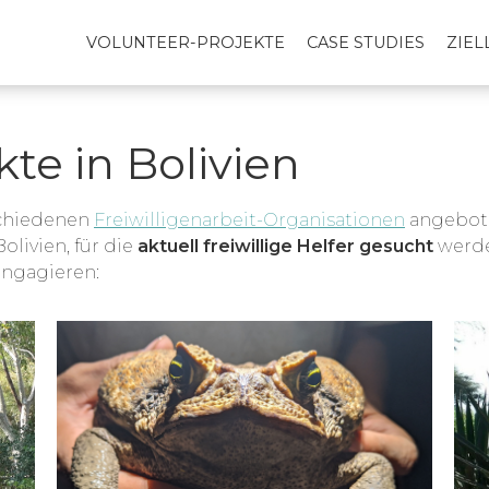
VOLUNTEER-PROJEKTE
CASE STUDIES
ZIE
te in Bolivien
schiedenen
Freiwilligenarbeit-Organisationen
angeboten
olivien, für die
aktuell freiwillige Helfer gesucht
werde
engagieren: