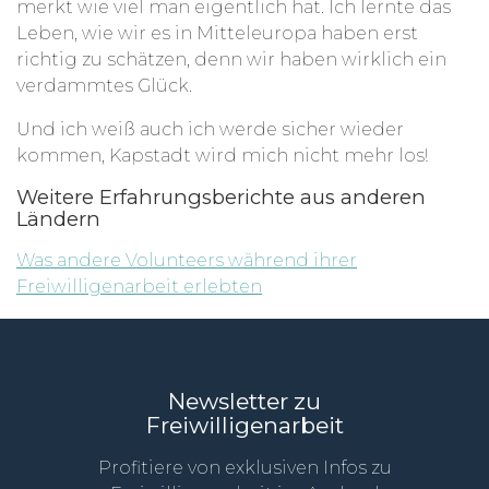
merkt wie viel man eigentlich hat. Ich lernte das
Leben, wie wir es in Mitteleuropa haben erst
richtig zu schätzen, denn wir haben wirklich ein
verdammtes Glück.
Und ich weiß auch ich werde sicher wieder
kommen, Kapstadt wird mich nicht mehr los!
Weitere Erfahrungsberichte aus anderen
Ländern
Was andere Volunteers während ihrer
Freiwilligenarbeit erlebten
Newsletter zu
Freiwilligenarbeit
Profitiere von exklusiven Infos zu