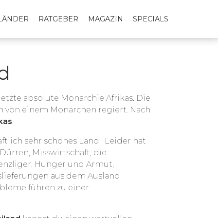
LLÄNDER
RATGEBER
MAGAZIN
SPECIALS
nd
etzte absolute Monarchie Afrikas. Die
m von einem Monarchen regiert. Nach
ikas
.
ftlich sehr schönes Land. Leider hat
 Dürren, Misswirtschaft, die
enzliger. Hunger und Armut,
slieferungen aus dem Ausland
bleme führen zu einer