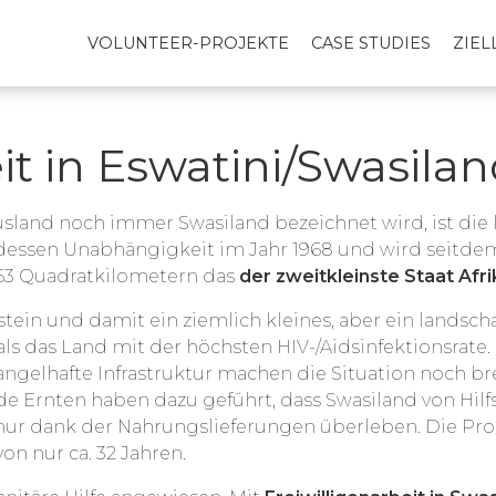
VOLUNTEER-PROJEKTE
CASE STUDIES
ZIE
it in Eswatini/Swasila
land noch immer Swasiland bezeichnet wird, ist die l
 dessen Unabhängigkeit im Jahr 1968 und wird seitde
363 Quadratkilometern das
der zweitkleinste Staat Afr
stein
und damit ein ziemlich kleines, aber ein landscha
t als das Land mit der höchsten HIV-/Aidsinfektionsrate.
gelhafte Infrastruktur machen die Situation noch br
Ernten haben dazu geführt, dass Swasiland von Hilf
 nur dank der Nahrungslieferungen überleben.
Die Pro
n nur ca. 32 Jahren.