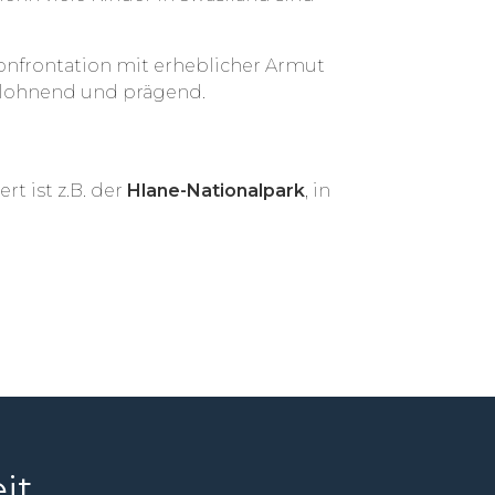
onfrontation mit erheblicher Armut
hr lohnend und prägend.
t ist z.B. der
Hlane-Nationalpark
, in
it