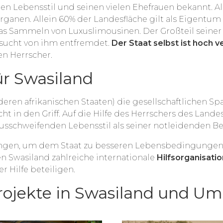
den Lebensstil und seinen vielen Ehefrauen bekannt. A
anen. Allein 60% der Landesfläche gilt als Eigentum v
as Sammeln von Luxuslimousinen. Der Großteil seine
sucht von ihm entfremdet.
Der Staat selbst ist hoch 
n Herrscher.
für Swasiland
deren afrikanischen Staaten) die gesellschaftlichen S
n den Griff. Auf die Hilfe des Herrschers des Landes, K
 ausschweifenden Lebensstil als seiner notleidenden B
ungen, um dem Staat zu besseren Lebensbedingungen 
n Swasiland zahlreiche internationale
Hilfsorganisati
r Hilfe beteiligen.
Projekte in Swasiland und 