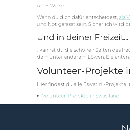
AIDS-Waisen.
Wenn du dich dafür entscheidest,
als 
und Not gefasst sein. Sicherlich wird
Und in deiner Freizeit...
...kannst du die schönen Seiten des fr
dem unter anderem Löwen, Elefanten, 
Volunteer-Projekte 
Hier findest du alle Eswatini-Projekte 
Volunteer-Projekte in Swasiland
N