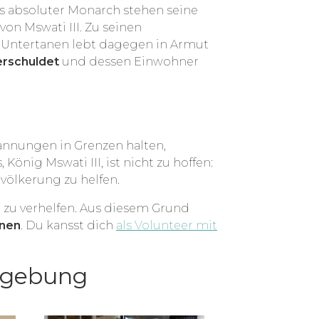
ls absoluter Monarch stehen seine
on Mswati III. Zu seinen
r Untertanen lebt dagegen in Armut
verschuldet
und dessen Einwohner
pannungen in Grenzen halten,
önig Mswati III, ist nicht zu hoffen:
evölkerung zu helfen.
zu verhelfen. Aus diesem Grund
onen
. Du kansst dich
als Volunteer mit
Umgebung