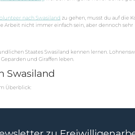
Volunteer nach Swasiland
zu gehen, musst du auf die K
 die Arbeit nicht immer einfach sein, aber dennoch se
eundlichen Staates Swasiland kennen lernen. Lohnenswer
Geparden und Giraffen leben.
in Swasiland
im Überblick:
ewsletter zu Freiwilligenarbe