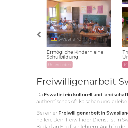
ka
Swasiland
kt in Südafrika
Ermögliche Kindern eine
Tr
Schulbildung
Um
Unterrichten
Ki
Freiwilligenarbeit 
Da
Eswatini ein kulturell und landschaft
authentisches Afrika sehen und erleben.
Bei einer
Freiwilligenarbeit in Swasilan
helfen. Dein freiwilliger Dienst ist in
Bedarf an Englischlehrern. Auch in de