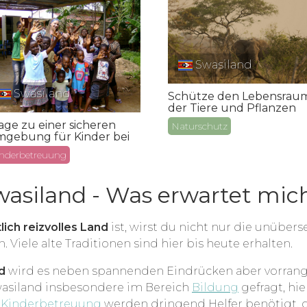
Swasiland
Swasiland
Schütze den Lebensrau
der Tiere und Pflanzen
age zu einer sicheren
Naturschutz
gebung für Kinder bei
nderbetreuung
Swasiland - Was erwartet mic
lich reizvolles Land
ist, wirst du nicht nur die unübe
 Viele alte Traditionen sind hier bis heute erhalten.
d
wird es neben spannenden Eindrücken aber vorrang
 Swasiland insbesondere
im Bereich
Bildung
gefragt, hi
r
Kinderbetreuung
werden dringend Helfer benötigt, d