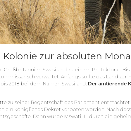
r Kolonie zur absoluten Mona
te Großbritannien Swasiland zu einem Protektorat. Bi
ommissarisch verwaltet. Anfangs sollte das Land zur
 bis 2018 bei dem Namen Swasiland.
Der amtierende Kö
, hatte zu seiner Regentschaft das Parlament entmachtet
urch ein königliches Dekret verboten worden. Nach d
tsgeschäfte. Dann wurde Mswati III. durch ein gehei