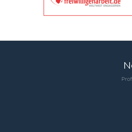
N
Prof