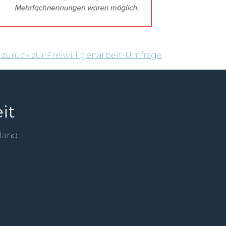
 zurück zur Freiwilligenarbeit-Umfrage
it
sland