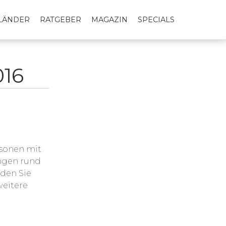
LLÄNDER
RATGEBER
MAGAZIN
SPECIALS
016
rsonen mit
ungen rund
nden Sie
weitere