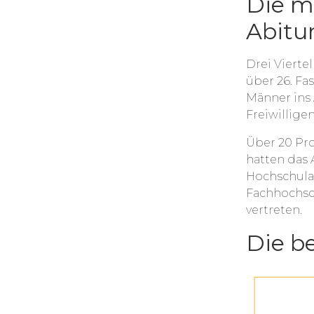
Die m
Abitu
Drei Vierte
über 26. F
Männer ins
Freiwillige
Über 20 Pr
hatten das 
Hochschulab
Fachhochsch
vertreten.
Die b