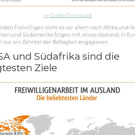
>> Grafik-Download
den Freiwilligen zieht es vor allem nach Afrika und 
nien und Südamerika folgen mit etwas Abstand, in Eu
 nur ein Zehntel der Befragten engagieren.
SA und Südafrika sind die
testen Ziele