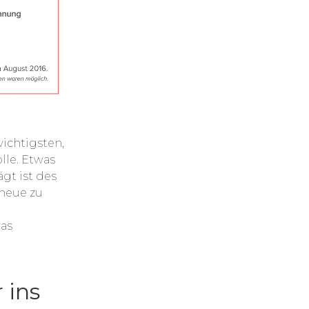
ichtigsten,
lle. Etwas
gt ist des
 neue zu
was
 ins