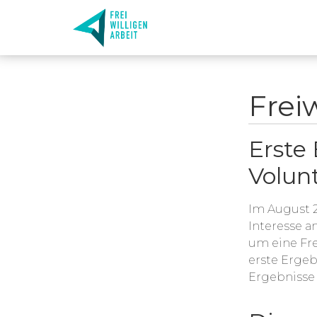
Frei
Erste
Volun
Im August 2
Interesse a
um eine Fre
erste Ergeb
Ergebnisse 