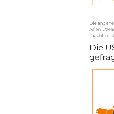
Die angehen
Asien, Ozea
möchte sich
Die U
gefrag