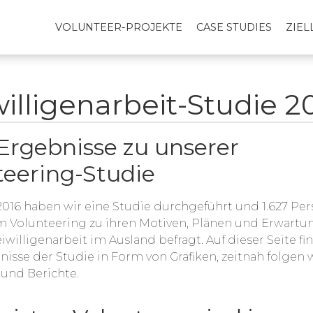
VOLUNTEER-PROJEKTE
CASE STUDIES
ZIE
willigenarbeit-Studie 2
 Ergebnisse zu unserer
teering-Studie
016 haben wir eine Studie durchgeführt und 1.627 Pe
m Volunteering zu ihren Motiven, Plänen und Erwart
iwilligenarbeit im Ausland befragt. Auf dieser Seite fi
nisse der Studie in Form von Grafiken, zeitnah folgen 
und Berichte.