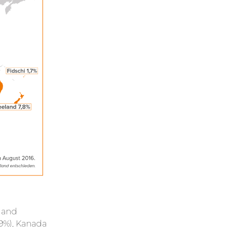
zland
,9%), Kanada