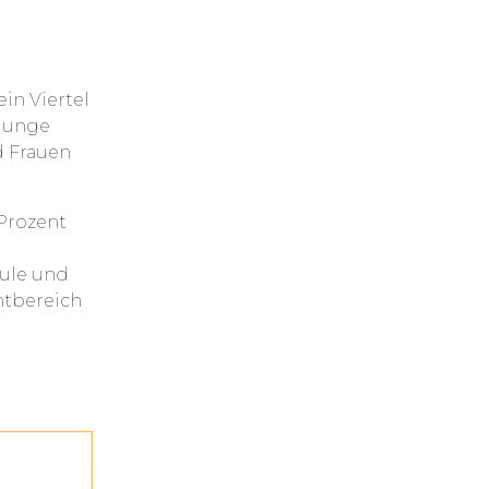
ein Viertel
 junge
d Frauen
Prozent
hule und
ntbereich