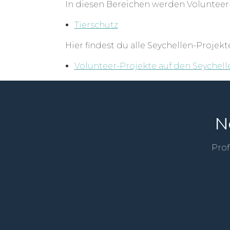
In diesen Bereichen werden Volunteer
Tierschutz
Hier findest du alle Seychellen-Projekt
Volunteer-Projekte auf den Seychell
N
Prof