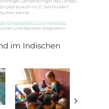
n wichtiger Devisenbringer des Landes.
So gibt es auch im 21. Jahrhundert
fsuchen kannst.
eer-Einsatzstellen in engagierten
Tauchen und das Meer begeistern
und im Indischen
Madagaskar
Madagaskar