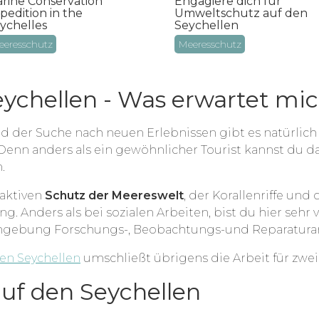
rine Conservation
Engagiere dich für
pedition in the
Umweltschutz auf den
ychelles
Seychellen
eresschutz
Meeresschutz
Seychellen - Was erwartet mi
d der Suche nach neuen Erlebnissen gibt es natürlich
 Denn anders als ein gewöhnlicher Tourist kannst du 
.
 aktiven
Schutz der Meereswelt
, der Korallenriffe und
. Anders als bei sozialen Arbeiten, bist du hier sehr
 Umgebung Forschungs-, Beobachtungs-und Reparatura
den Seychellen
umschließt übrigens die Arbeit für zwe
auf den Seychellen