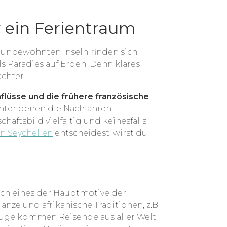
r ein Ferientraum
 unbewohnten Inseln, finden sich
ls Paradies auf Erden. Denn klares
chter.
nflüsse und die frühere französische
nter denen die Nachfahren
haftsbild vielfältig und keinesfalls
en Seychellen
entscheidest, wirst du
lich eines der Hauptmotive der
Tänze und afrikanische Traditionen, z.B.
rzüge kommen Reisende aus aller Welt