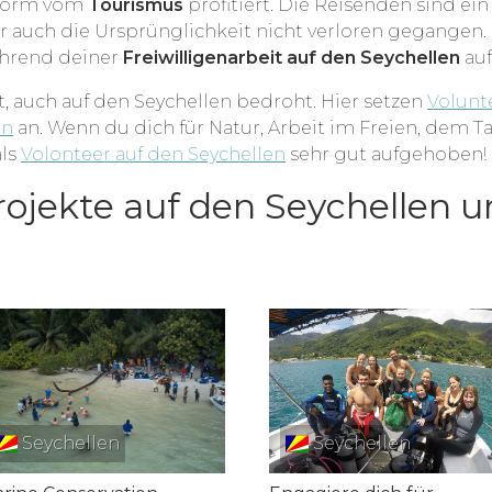
 enorm vom
Tourismus
profitiert. Die Reisenden sind ei
r auch die Ursprünglichkeit nicht verloren gegangen. 
ährend deiner
Freiwilligenarbeit auf den Seychellen
au
lt, auch auf den Seychellen bedroht. Hier setzen
Volunt
en
an. Wenn du dich für Natur, Arbeit im Freien, dem 
als
Volonteer auf den Seychellen
sehr gut aufgehoben!
Projekte auf den Seychellen 
Seychellen
Seychellen