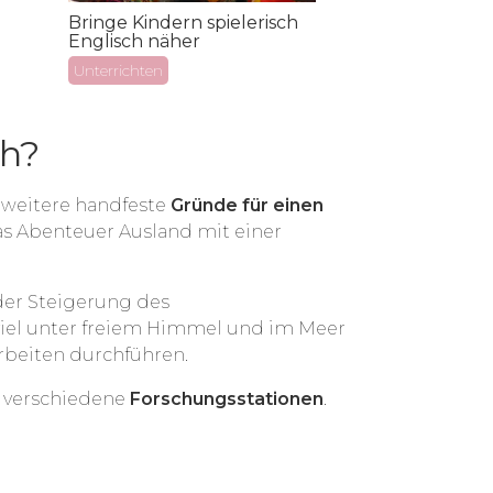
Bringe Kindern spielerisch
Baue und reno
Englisch näher
Schulen auf M
Unterrichten
Handwerk
ch?
 weitere handfeste
Gründe für einen
das Abenteuer Ausland mit einer
 der Steigerung des
 viel unter freiem Himmel und im Meer
rbeiten durchführen.
i verschiedene
Forschungsstationen
.