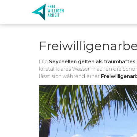
Freiwilligenarb
Die
Seychellen gelten als traumhaftes 
kristallklares Wasser machen die Schö
lässt sich während einer
Freiwilligenar