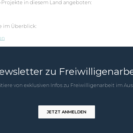
-Projekte in diesem Land angeboten:
e im Überblick:
en
ewsletter zu Freiwilligenarbe
itiere von exklusiven Infos zu Freiwilligenarbeit im Au
JETZT ANMELDEN