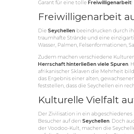
Garant für eine tolle
Freiwilligenarbeit
!
Freiwilligenarbeit a
Die
Seychellen
beeindrucken durch ih
traumhafte Strände und eine einzigartig
Wasser, Palmen, Felsenformationen, S
Zudem machen verschiedene Kulture
Herrschaft hinterließen viele Spuren
. 
afrikanischer Sklaven die Mehrheit bild
das Ergebnis einer alten, gewachsenen
feststellen, dass die Seychellen ein rec
Kulturelle Vielfalt a
Der Zivilisation in ein abgeschiedenes
Besucher auf den
Seychellen
. Doch au
der Voodoo-Kult, machen die Seychell