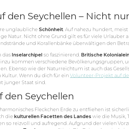
uf den Seychellen – Nicht nu
re unglaubliche
Schönheit
. Auf nahezu hundert, meist
e Natur. Nicht ohne Grund gilt es für viele Urlauber a
andstrände und Korallenbänke überwältigen den Betra
n das
Inselarchipel
so faszinierend.
Britische Kolonialei
Hinzu kommen verschiedene Bevölkerungsgruppen, u
en. Ebenso wie der Naturreichtum ist auch das Gesellsc
 Kultur. Wenn du dich für ein
Volunteer-Projekt auf d
ht junger Staat sind.
uf den Seychellen
 harmonisches Fleckchen Erde zu entfliehen ist sicher
ch die
kulturellen Facetten des Landes
wie die Musik, 
en so reizvoll und aufregend. Aufgrund der vielen Vo