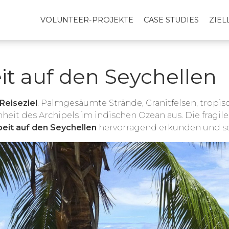
VOLUNTEER-PROJEKTE
CASE STUDIES
ZIE
eit auf den Seychellen
Reiseziel
. Palmgesäumte Strände, Granitfelsen, tropis
nheit des Archipels im indischen Ozean aus. Die fragi
beit auf den Seychellen
hervorragend erkunden und s