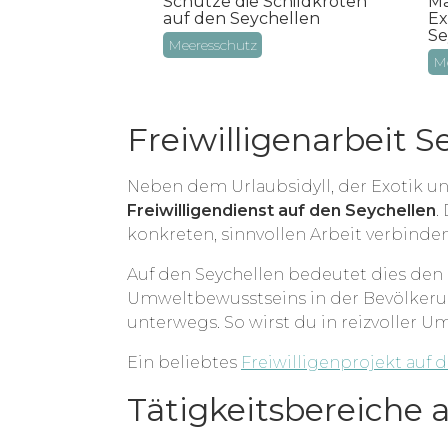
Ma
Schütze die Schildkröten
Ex
auf den Seychellen
gendliche
Se
n
Meeresschutz
Me
Freiwilligenarbeit 
Neben dem Urlaubsidyll, der Exotik un
Freiwilligendienst auf den Seychellen
.
konkreten, sinnvollen Arbeit verbinden
Auf den Seychellen bedeutet dies den
Umweltbewusstseins in der Bevölkerung
unterwegs. So wirst du in reizvoller
Ein beliebtes
Freiwilligenprojekt auf 
Tätigkeitsbereiche 