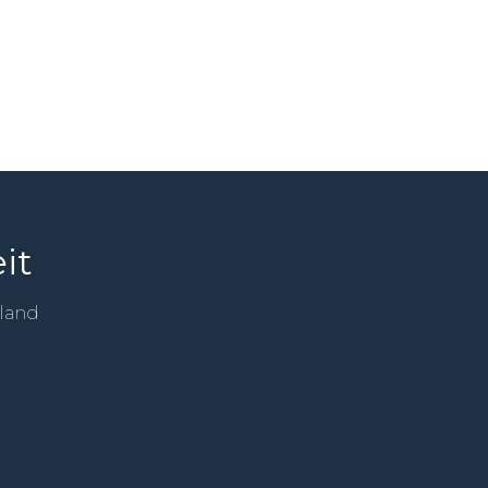
it
sland