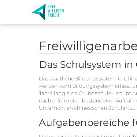
Freiwilligenarbe
Das Schulsystem in
Das staatliche Bildungssystem in Chin
werden vom Bildungssystem erfasst un
Jahre lang eine Grundschule und im An
nach erfolgreich bestandener Aufna
Unterricht an chinesischen Schulen zu
Aufgabenbereiche f
Die englische Sprache ist überall in C