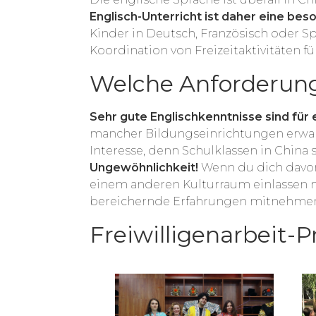
Englisch-Unterricht ist daher eine beso
Kinder in Deutsch, Französisch oder S
Koordination von Freizeitaktivitäten f
Welche Anforderunge
Sehr gute Englischkenntnisse sind für e
mancher Bildungseinrichtungen erwart
Interesse, denn Schulklassen in China 
Ungewöhnlichkeit!
Wenn du dich davon 
einem anderen Kulturraum einlassen mö
bereichernde Erfahrungen mitnehmen 
Freiwilligenarbeit-