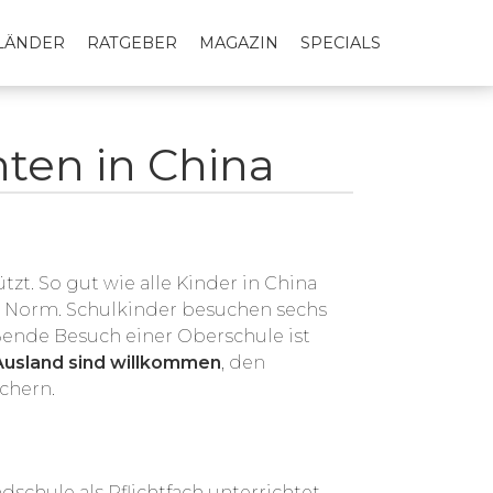
LLÄNDER
RATGEBER
MAGAZIN
SPECIALS
hten in China
zt. So gut wie alle Kinder in China
e Norm. Schulkinder besuchen sechs
eßende Besuch einer Oberschule ist
 Ausland sind willkommen
, den
chern.
schule als Pflichtfach unterrichtet.