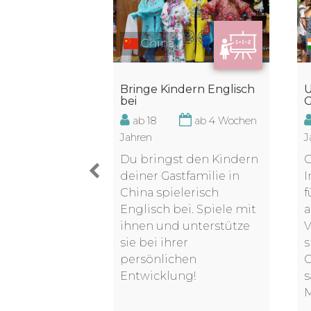
d
China
Bringe Kindern Englisch
U
aktikum in
bei
G
ab 18
ab 4 Wochen
ab 20
Jahren
J
Wochen
Du bringst den Kindern
O
 dein
deiner Gastfamilie in
I
als
China spielerisch
f
rachige
Englisch bei. Spiele mit
a
n Thailand.
ihnen und unterstütze
V
lbstständig
sie bei ihrer
s
hrung und
persönlichen
G
r gleichzeitig
Entwicklung!
s
Geld dazu.
M