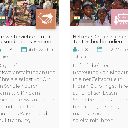
Indien
Indien
mwelterziehung und
Betreue Kinder in einer
esundheitsprävention
Tent-School in Indien
ab 18
ab 12 Wochen
ab 18
ab 12 Woch
ahren
Jahren
rganisiere
Hilf mit bei der
nfoveranstaltungen und
Betreuung von Kinder
ühre sie selbst vor Ort
in einer Zeltschule in
n Schulen durch.
Indien. Du bringst ihn
ermittle Kindern
auf Englisch Lesen,
pielend etwas über die
Schreiben und Rechne
rundlagen für
bei, singst, bastelst,
auberes Wasser und
machst Sport und
ülltrennung.
spielst mit ihnen.