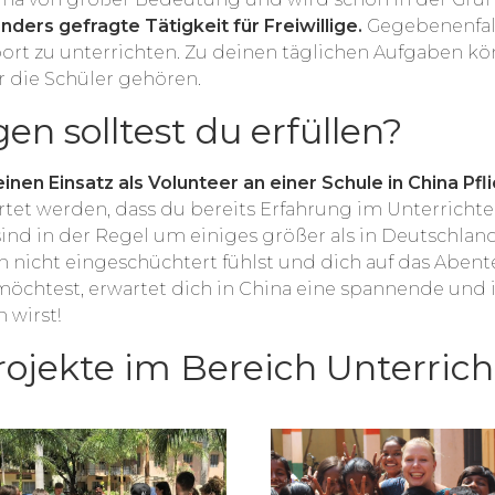
nders gefragte Tätigkeit für Freiwillige.
Gegebenenfal
port zu unterrichten. Zu deinen täglichen Aufgaben 
ür die Schüler gehören.
n solltest du erfüllen?
inen Einsatz als Volunteer an einer Schule in China Pfli
et werden, dass du bereits Erfahrung im Unterrichten
sind in der Regel um einiges größer als in Deutschlan
nicht eingeschüchtert fühlst und dich auf das Abente
chtest, erwartet dich in China eine spannende und int
wirst!
Projekte im Bereich Unterric