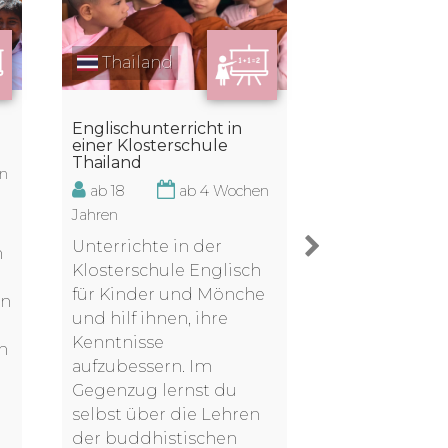
Thailand
Nepal
Englischunterricht in
Unterrichten 
einer Klosterschule
Dorfschule in
Thailand
en
ab 17
ab 18
ab 4 Wochen
Jahren
Jahren
Unterstütze 
Unterrichte in der
n
Lehrkräfte in
Klosterschule Englisch
kleinen Dorfs
für Kinder und Mönche
en
Chitwan bei
und hilf ihnen, ihre
Unterrichten 
Kenntnisse
n
Übernimm e
aufzubessern. Im
Klassen, mac
Gegenzug lernst du
Lernspiele m
selbst über die Lehren
Schülern und
der buddhistischen
dich kreativ e