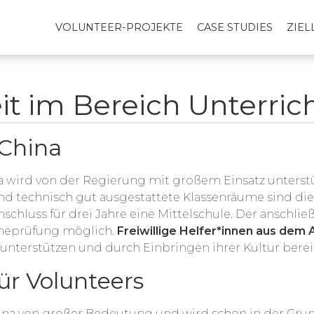
VOLUNTEER-PROJEKTE
CASE STUDIES
ZIE
it im Bereich Unterric
 China
a wird von der Regierung mit großem Einsatz unterstüt
d technisch gut ausgestattete Klassenräume sind di
schluss für drei Jahre eine Mittelschule. Der anschli
hmeprüfung möglich.
Freiwillige Helfer*innen aus dem
 unterstützen und durch Einbringen ihrer Kultur berei
ür Volunteers
hina von großer Bedeutung und wird schon in der Grund