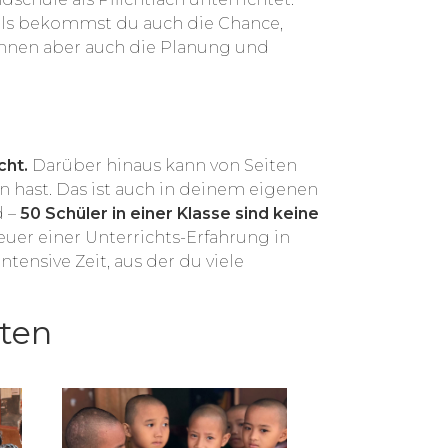
ls bekommst du auch die Chance,
können aber auch die Planung und
cht.
Darüber hinaus kann von Seiten
 hast. Das ist auch in deinem eigenen
d –
50 Schüler in einer Klasse sind keine
uer einer Unterrichts-Erfahrung in
ensive Zeit, aus der du viele
hten