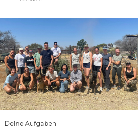
Das Besondere an diesem
Wildtierschutz-Projekt in Namibia
Das Team des Wildlife Projekts setzt sich seit über
30 Jahren für den Wildtierschutz ein. Die Tiere
können auf dem 10.000 ha großen Farmgelände
(bei Windhoek, ca. 3 Stunden Autofahrt) so
geschützt wie nötig und frei wie möglich leben.
Deine Aufgaben