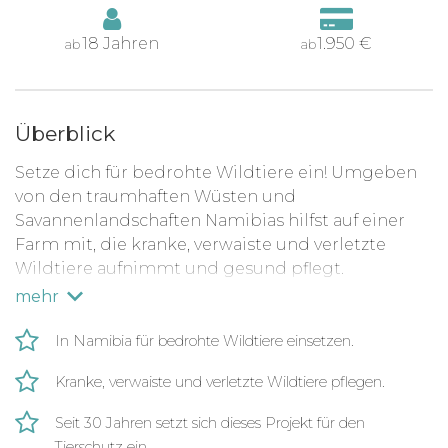
18 Jahren
1.950 €
ab
ab
Überblick
Setze dich für bedrohte Wildtiere ein! Umgeben
von den traumhaften Wüsten und
Savannenlandschaften Namibias hilfst auf einer
Farm mit, die kranke, verwaiste und verletzte
Wildtiere aufnimmt und gesund pflegt.
Anschließend werden die Tiere – wenn möglich –
mehr
wieder in die Wildnis freigelassen. Auf der Farm
leben z.B. Afrikanische Wildhunde, Wildkatzen,
In Namibia für bedrohte Wildtiere einsetzen.
Leoparden, Löwen und Mountain Zebras.
Kranke, verwaiste und verletzte Wildtiere pflegen.
Kümmere dich um einzelne verletzte Tiere und
mache dich für den Schutz vom Aussterben
Seit 30 Jahren setzt sich dieses Projekt für den
bedrohter Arten stark!
Tierschutz ein.