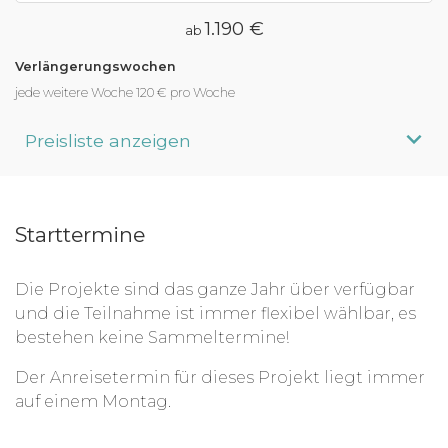
1.190 €
ab
Verlängerungswochen
jede weitere Woche 120 € pro Woche
Preisliste anzeigen
Aufenthaltsdauer
Programmpreis
Starttermine
4 Wochen
ab 1.190 €
5 Wochen
ab 1.330 €
Die Projekte sind das ganze Jahr über verfügbar
6 Wochen
ab 1.470 €
und die Teilnahme ist immer flexibel wählbar, es
7 Wochen
ab 1.610 €
bestehen keine Sammeltermine!
8 Wochen
ab 1.750 €
Der Anreisetermin für dieses Projekt liegt immer
auf einem Montag.
3 Monate
ab 2.310 €
4 Monate
ab 2.870 €