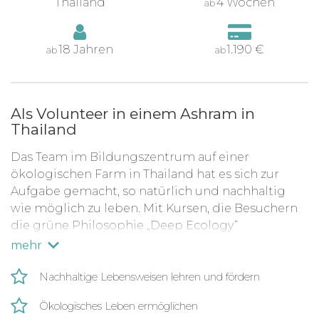
Thailand
4 Wochen
ab
18 Jahren
1.190 €
ab
ab
Als Volunteer in einem Ashram in
Thailand
Das Team im Bildungszentrum auf einer
ökologischen Farm in Thailand hat es sich zur
Aufgabe gemacht, so natürlich und nachhaltig
wie möglich zu leben. Mit Kursen, die Besuchern
die grüne Philosophie „Deep Ecology“
nahebringen soll, möchten sie den Weg zu einer
mehr
nachhaltigen Lebensweise verbreiten. Volunteers
können die Organisation dabei unterstützen, die
Nachhaltige Lebensweisen lehren und fördern
Farm zu pflegen, eigene Ideen einbringen und
Ökologisches Leben ermöglichen
dabei für sich selbst eine neue Lebensart