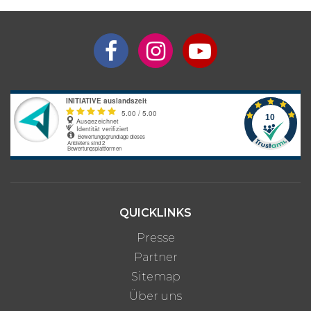
5 Monate
ab 3.430 €
6 Monate
ab 3.990 €
Interesse an längerem
Preis auf
Aufenthalt?
Anfrage
Bitte beachte: Alle Angaben zu Preisen sind ohne Gewähr. Bei den
Programmpreisen handelt es sich um Circa-Angaben des
Anbieters, die je nach gewünschter Unterkunftsart und optionalen
Zusatzleistungen variieren können.
QUICKLINKS
Presse
Partner
Sitemap
Über uns