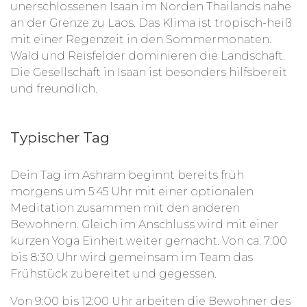
von Volunteers gebraucht.
Bei einem längeren
unerschlossenen Isaan im Norden Thailands nahe
Aufenthalt kannst du gerne eigene Projekte und
an der Grenze zu Laos. Das Klima ist tropisch-heiß
Ideen vorschlagen und umsetzten.
mit einer Regenzeit in den Sommermonaten.
Wald und Reisfelder dominieren die Landschaft.
Zwischen den Aufgaben kannst du dich mit
Die Gesellschaft in Isaan ist besonders hilfsbereit
mehreren Yoga- und Meditationseinheiten von
und freundlich.
der Arbeit erholen.
Typischer Tag
Als Volunteer lernst du hier eine nachhaltige
Lebensweise kennen. Du erfährst Methoden, um
Dein Tag im Ashram beginnt bereits früh
sie auch zu Hause umzusetzen. In dem
morgens um 5:45 Uhr mit einer optionalen
entspannenden Setting stärkst du deine
Meditation zusammen mit den anderen
Verbundenheit mit der Natur, kommst zur Ruhe
Bewohnern. Gleich im Anschluss wird mit einer
und findest zu dir selbst. Wissen aus den
kurzen Yoga Einheit weiter gemacht. Von ca. 7:00
verschiedenen Lehr-, Meditations- und
bis 8:30 Uhr wird gemeinsam im Team das
Yogakursen hilft dir auch nach der Rückkehr,
Frühstück zubereitet und gegessen.
ausgewogen zu leben.
Von 9:00 bis 12:00 Uhr arbeiten die Bewohner des