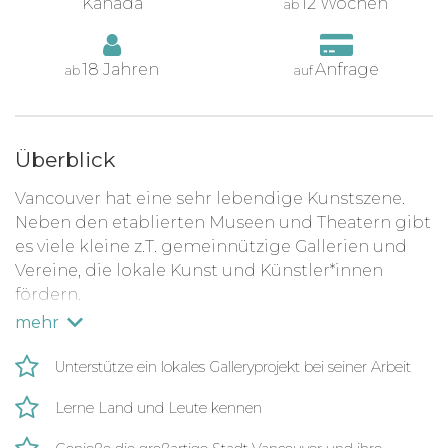
Kanada
12 Wochen
ab
18 Jahren
Anfrage
ab
auf
Überblick
Vancouver hat eine sehr lebendige Kunstszene.
Neben den etablierten Museen und Theatern gibt
es viele kleine z.T. gemeinnützige Gallerien und
Vereine, die lokale Kunst und Künstler*innen
fördern.
mehr
Hier kannst du dich mit deiner Neugierde
deinem Kunstinteresse einbringen, hast viel mit
Unterstütze ein lokales Galleryprojekt bei seiner Arbeit
Menschen zu tun und hilfst dem Verein dabei,
seinen Öffentlichkeitsarbeit und Veranstaltungen
Lerne Land und Leute kennen
zu planen und umzusetzen.