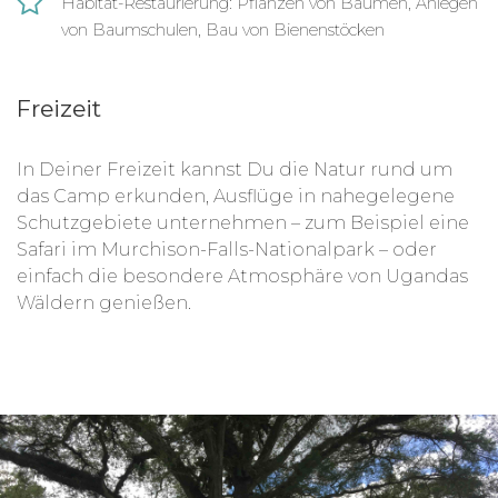
Habitat-Restaurierung: Pflanzen von Bäumen, Anlegen
von Baumschulen, Bau von Bienenstöcken
Freizeit
In Deiner Freizeit kannst Du die Natur rund um
das Camp erkunden, Ausflüge in nahegelegene
Schutzgebiete unternehmen – zum Beispiel eine
Safari im Murchison-Falls-Nationalpark – oder
einfach die besondere Atmosphäre von Ugandas
Wäldern genießen.