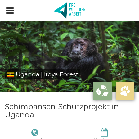
Uganda | Itoya Forest
Schim­pansen-Schutzprojekt in
Uganda