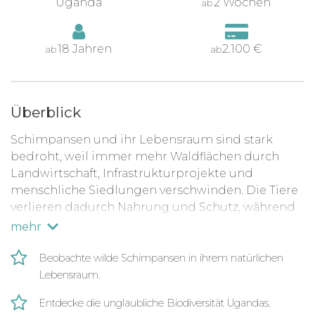
Uganda
2 Wochen
ab
18 Jahren
2.100 €
ab
ab
Überblick
Schimpansen und ihr Lebensraum sind stark
bedroht, weil immer mehr Waldflächen durch
Landwirtschaft, Infrastrukturprojekte und
menschliche Siedlungen verschwinden. Die Tiere
verlieren dadurch Nahrung und Schutz, während
Konflikte mit Menschen zunehmen, wenn sie
mehr
Felder oder Dörfer aufsuchen. Zusätzlich
gefährden illegale Jagd, Abholzung und der
Beobachte wilde Schim­pansen in ihrem natür­li­chen
Klimawandel das empfindliche Gleichgewicht des
Lebens­raum.
Regenwaldes, der ohne Schutz seine Vielfalt und
Entdecke die unglaub­liche Biodi­ver­sität Ugandas.
Lebensfähigkeit verlieren würde. Hier setzt das