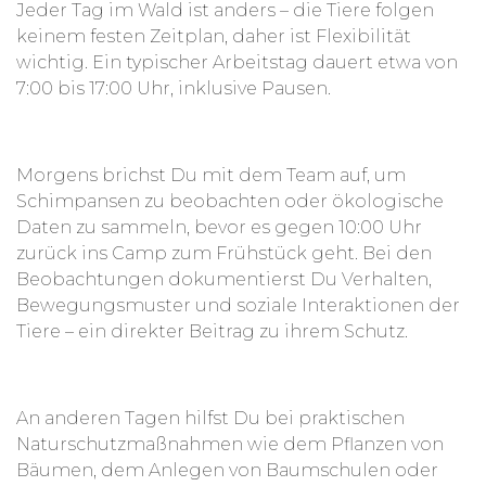
die Tiere als auch das Ökosystem des Itoya-Waldes
Jeder Tag im Wald ist anders – die Tiere folgen
gestärkt werden. Gleichzeitig sollen Mensch-
keinem festen Zeitplan, daher ist Flexibilität
Wildtier-Konflikte reduziert und die lokale
wichtig. Ein typischer Arbeitstag dauert etwa von
Gemeinschaft in nachhaltige
7:00 bis 17:00 Uhr, inklusive Pausen.
Naturschutzmaßnahmen eingebunden werden,
damit Schutz und Lebensraum für Schimpansen
dauerhaft gesichert sind.
Morgens brichst Du mit dem Team auf, um
Schimpansen zu beobachten oder ökologische
Daten zu sammeln, bevor es gegen 10:00 Uhr
zurück ins Camp zum Frühstück geht. Bei den
Beobachtungen dokumentierst Du Verhalten,
Bewegungsmuster und soziale Interaktionen der
Tiere – ein direkter Beitrag zu ihrem Schutz.
An anderen Tagen hilfst Du bei praktischen
Naturschutzmaßnahmen wie dem Pflanzen von
Bäumen, dem Anlegen von Baumschulen oder