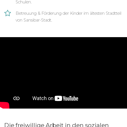
Die Projekte befinden sich im Stadtteil Stone
Schulen.
Town in Sansibar-Stadt.
Betreuung & Förderung der Kinder im ältesten Stadtteil
Praktikum auf Sansibar
von Sansibar-Stadt.
Wenn du dich für ein Studium der Sozialen Arbeit
o.ä. interessierst bzw. bereits Student in diesem
Bereich bist, ist in den Projekten auch ein
Praktikum möglich. In der Regel wird das auch an
deiner Universität oder Hochschule anerkannt. Je
nach Wissensstand kannst du erste Erfahrungen
sammeln oder bereits erworbene Kenntnisse in
die soziale Arbeit einbringen.
Die freiwillige Arbeit in den sozialen