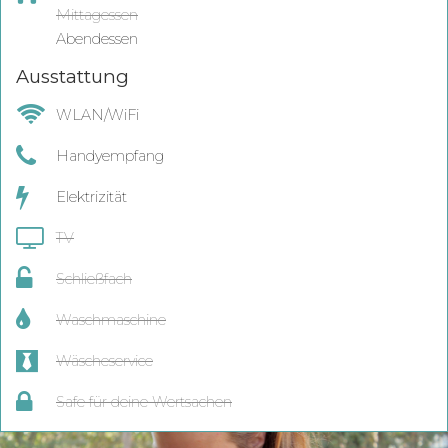
Mittagessen
Abendessen
Ausstattung
WLAN/WiFi
Handyempfang
Elektrizität
TV
Schließfach
Waschmaschine
Wäscheservice
Safe für deine Wertsachen