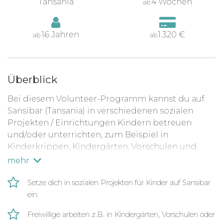
Tansania
4 Wochen
ab
16 Jahren
1.320 €
ab
ab
Überblick
Bei diesem Volunteer-Programm kannst du auf
Sansibar (Tansania) in verschiedenen sozialen
Projekten / Einrichtungen Kindern betreuen
und/oder unterrichten, zum Beispiel in
Kinderkrippen, Kindergärten, Vorschulen und
Schulen. Die Mitarbeit in den Projekten ist in den
mehr
meisten Fällen auch als (Pflicht-)Praktikum
anrechenbar. Während deiner Freizeit und an den
Setze dich in sozialen Projekten für Kinder auf Sansibar
Wochenenden kannst du die traumhafte Insel
ein.
Sansibar genießen.
Freiwillige arbeiten z.B. in Kindergärten, Vorschulen oder