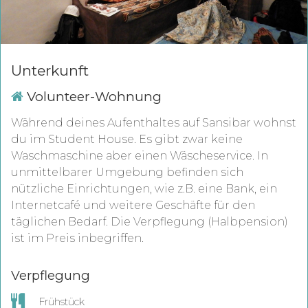
Unterkunft
Volunteer-Wohnung
Während deines Aufenthaltes auf Sansibar wohnst
du im Student House. Es gibt zwar keine
Waschmaschine aber einen Wäscheservice. In
unmittelbarer Umgebung befinden sich
nützliche Einrichtungen, wie z.B. eine Bank, ein
Internetcafé und weitere Geschäfte für den
täglichen Bedarf. Die Verpflegung (Halbpension)
ist im Preis inbegriffen.
Verpflegung
Frühstück