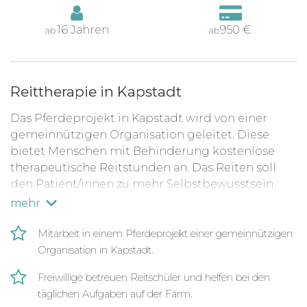
16 Jahren
950 €
ab
ab
Reittherapie in Kapstadt
Das Pferdeprojekt in Kapstadt wird von einer
gemeinnützigen Organisation geleitet. Diese
bietet Menschen mit Behinderung kostenlose
therapeutische Reitstunden an. Das Reiten soll
den Patient/innen zu mehr Selbstbewusstsein
und Wohlbefinden verhelfen. Als Volunteer wirkst
mehr
du unterstützend bei den Reitstunden, der
Pferdepflege und Wartungsaufgaben mit.
Mitarbeit in einem Pferdeprojekt einer gemeinnützigen
Organisation in Kapstadt.
Volunteering für Menschen mit
Behinderung
Freiwillige betreuen Reitschüler und helfen bei den
täglichen Aufgaben auf der Farm.
Deine Einsatzstelle befindet sich direkt in