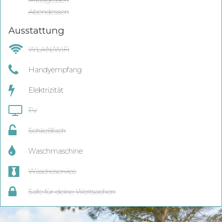
Mittagessen
Abendessen
Ausstattung
WLAN/WiFi
Handyempfang
Elektrizität
TV
Schließfach
Waschmaschine
Wäscheservice
Safe für deine Wertsachen