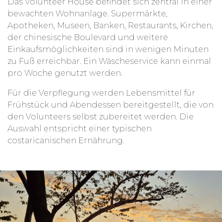
Das Volunteer House befindet sich zentral in einer
bewachten Wohnanlage. Supermärkte,
Apotheken, Museen, Banken, Restaurants, Kirchen,
der chinesische Boulevard und weitere
Einkaufsmöglichkeiten sind in wenigen Minuten
zu Fuß erreichbar. Ein Wäscheservice kann einmal
pro Woche genutzt werden.
Für die Verpflegung werden Lebensmittel für
Frühstück und Abendessen bereitgestellt, die von
den Volunteers selbst zubereitet werden. Die
Auswahl entspricht einer typischen
costaricanischen Ernährung.