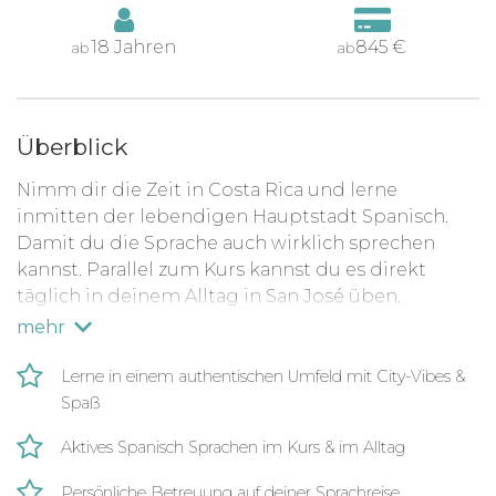
18 Jahren
845 €
ab
ab
Überblick
Nimm dir die Zeit in Costa Rica und lerne
inmitten der lebendigen Hauptstadt Spanisch.
Damit du die Sprache auch wirklich sprechen
kannst. Parallel zum Kurs kannst du es direkt
täglich in deinem Alltag in San José üben.
mehr
Von Montag bis Freitag wirst du persönlich auf
deinem Lernweg unterstützt. Du erhältst in
Lerne in einem authentischen Umfeld mit City-Vibes &
kleinen Kursen vier Stunden Unterricht pro Tag.
Spaß
Bist du der einzige Schüler sind es anstatt 20
professionellen Sprachstunden, nur 15 effektive
Aktives Spanisch Sprachen im Kurs & im Alltag
Stunden. Auf alle Fälle schaffen die Lehrer eine
Persönliche Betreuung auf deiner Sprachreise