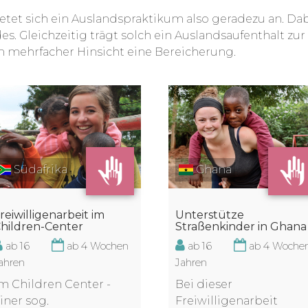
etet sich ein Auslandspraktikum also geradezu an. Dabe
. Gleichzeitig trägt solch ein Auslandsaufenthalt zur
n mehrfacher Hinsicht eine Bereicherung.
Ghana
Südafrika
Unterstütze
reiwilligenarbeit im
Straßenkinder in Ghana
hildren-Center
ab 16
ab 4 Woche
ab 16
ab 4 Wochen
Jahren
ahren
Bei dieser
m Children Center -
Freiwilligenarbeit
iner sog.