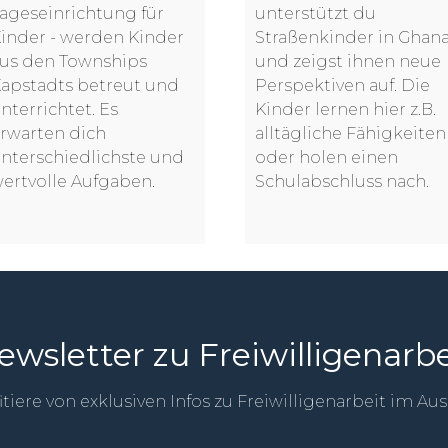
unterstützt du
ageseinrichtung für
Straßenkinder in Ghan
inder - werden Kinder
und zeigst ihnen neue
us den Townships
Perspektiven auf. Die
apstadts betreut und
Kinder lernen hier z.B.
nterrichtet. Es
alltägliche Fähigkeiten
rwarten dich
oder holen einen
nterschiedlichste und
Schulabschluss nach.
ertvolle Aufgaben.
ewsletter zu Freiwilligenarbe
itiere von exklusiven Infos zu Freiwilligenarbeit im Au