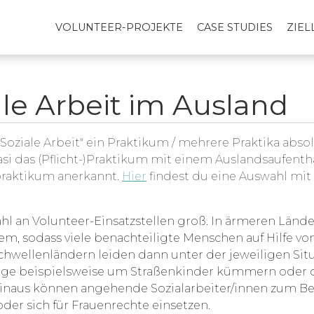
VOLUNTEER-PROJEKTE
CASE STUDIES
ZIE
le Arbeit im Ausland
iale Arbeit" ein Praktikum / mehrere Praktika abso
si das (Pflicht-)Praktikum mit einem Auslandsaufentha
tpraktikum anerkannt.
Hier
findest du eine Auswahl mit 
ahl an Volunteer-Einsatzstellen groß. In ärmeren Lände
tem, sodass viele benachteiligte Menschen auf Hilfe 
chwellenländern leiden dann unter der jeweiligen Si
illige beispielsweise um Straßenkinder kümmern oder d
inaus können angehende Sozialarbeiter/innen zum Be
er sich für Frauenrechte einsetzen.