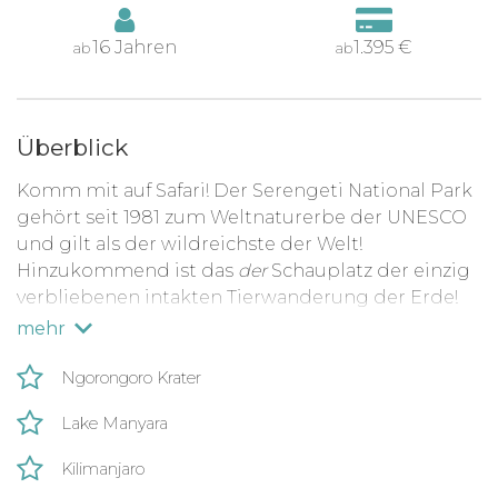
16 Jahren
1.395 €
ab
ab
Überblick
Komm mit auf Safari! Der Serengeti National Park
gehört seit 1981 zum Weltnaturerbe der UNESCO
und gilt als der wildreichste der Welt!
Hinzukommend ist das
der
Schauplatz der einzig
verbliebenen intakten Tierwanderung der Erde!
Östlich des Victoriasees in Tansania liegt das
mehr
"endlose Land", was übersetzt in etwa "Serengeti"
bedeutet und sich bis in den Süden Kenias
Ngorongoro Krater
erstreckt.
Lake Manyara
Während der Safari besuchst du ein einzigartiges
Kilimanjaro
Naturdenkmal, den Ngorongoro-Krater, sowie