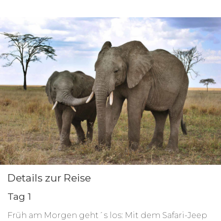
den Manyara-See, den atembereaubenden
Kilimanjaro, spektakuläre Wasserfälle in der
Bergregion, die Massai-Stadt Arusha, eine Kaffee-
Plantage und heiße Quellen.
Übernachtet wird ganz ursprünglich auf
Campingplätzen. Das ist Abenteuer pur! Abends
gemeinsam am Lagerfeuer sitzen und den Tag
noch einmal Revue passieren lassen, hat schon
einen ganz besonderen Flair!
Für eine Gruppe mit 4-6 Personen geeignet.
Details zur Reise
Tag 1
Früh am Morgen geht´s los: Mit dem Safari-Jeep