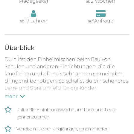
Madagaskar
2 Wochen
ab
17 Jahren
Anfrage
ab
auf
Überblick
Du hilfst den Einheimischen beim Bau von
Schulen und anderen Einrichtungen, die die
ländlichen und oftmals sehr armen Gemeinden
dringend benötigen. So schaffst du ein schöneres
Lern- und Spielumfeld für die Kinder.
mehr
Deine Aufgaben im Projektteam können sehr
unterschiedlich ausfallen. Abhängig davon,
Kulturelle Einführungswoche um Land und Leute
welche Projektarbeit gerade anliegt, z. B.:
kennenzulernen
Bau neuer Klassenräume oder sanitärer
Verreise mit einer langjährigen, renommierten
Einrichtungen für eine Schule oder