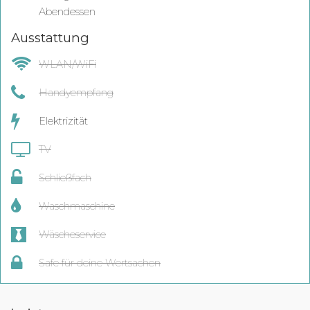
Abendessen
Ausstattung
WLAN/WiFi
Handyempfang
Elektrizität
TV
Schließfach
Waschmaschine
Wäscheservice
Safe für deine Wertsachen