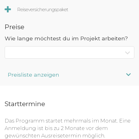
Reiseversicherungspaket
Preise
Wie lange möchtest du im Projekt arbeiten?
Preisliste anzeigen
Aufenthaltsdauer
Programmpreis
Starttermine
Interesse an längerem
Preis auf
Aufenthalt?
Anfrage
Das Programm startet mehrmals im Monat. Eine
Bitte beachte: Alle Angaben zu Preisen sind ohne Gewähr. Bei den
Anmeldung ist bis zu 2 Monate vor dem
Programmpreisen handelt es sich um Circa-Angaben des
gewünschten Ausreisetermin möglich.