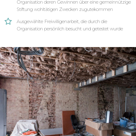
Organisation deren Gewinnen über eine gemeinnützige
Kindergarten
Stiftung wohltätigen Zwecken zugutekommen
Anlegen eines Spielplatzes
Ausbesserungs- und Renovierungsarbeiten an
Ausgewählte Freiwilligenarbeit, die durch die
Dächern, Türen, Fenstern und Wänden
Organisation persönlich besucht und getestet wurde
Betreut wird das Projektteam von einem
einheimischen Programmkoordinator, der dir als
Bauleiter bei der Planung und Umsetzung des
Bau- oder Renovierungsvorhabens zur Seite steht.
Er zeigt auch, wie man richtig mit den
verschiedenen Werkzeugen und Werkstoffen
umgeht.