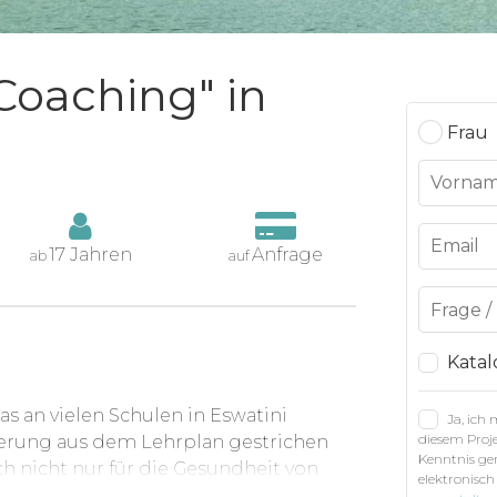
 Coaching" in
Frau
17 Jahren
Anfrage
ab
auf
Katal
das an vielen Schulen in Eswatini
Ja, ich
diesem Proje
zierung aus dem Lehrplan gestrichen
Kenntnis g
h nicht nur für die Gesundheit von
elektronisch
gende Werte wie Teamgeist und Fair