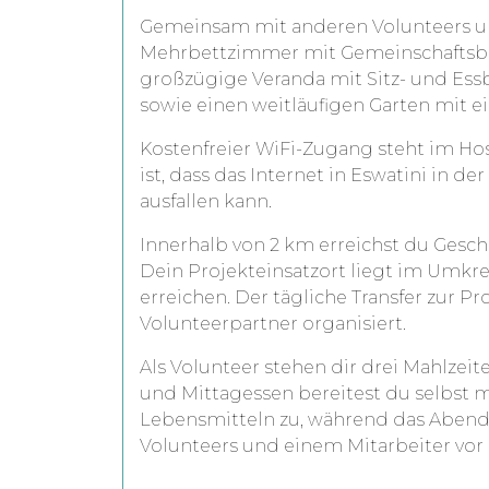
Gemeinsam mit anderen Volunteers und
Mehrbettzimmer mit Gemeinschaftsbad
großzügige Veranda mit Sitz- und Ess
sowie einen weitläufigen Garten mit e
Kostenfreier WiFi-Zugang steht im Ho
ist, dass das Internet in Eswatini in d
ausfallen kann.
Innerhalb von 2 km erreichst du Geschä
Dein Projekteinsatzort liegt im Umkrei
erreichen. Der tägliche Transfer zur P
Volunteerpartner organisiert.
Als Volunteer stehen dir drei Mahlzeit
und Mittagessen bereitest du selbst m
Lebensmitteln zu, während das Aben
Volunteers und einem Mitarbeiter vor 