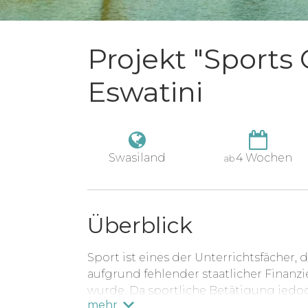
Projekt "Sports
Eswatini
Swasiland
4 Wochen
ab
Überblick
Sport ist eines der Unterrichtsfächer, 
aufgrund fehlender staatlicher Finan
wurde. Da sportliche Betätigung jedoc
mehr
Bedeutung ist, sondern auch grundle