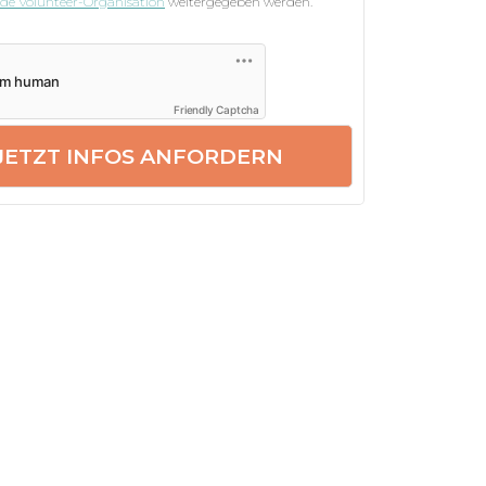
nde Volunteer-Organisation
weitergegeben werden.
Friendly Captcha