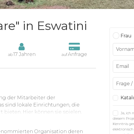
are" in Eswatini
Frau
17 Jahren
Anfrage
ab
auf
ng der Mitarbeiter der
Katal
 sind lokale Einrichtungen, die
 bieten. Hier können sie spielen,
Ja, ich
diesem Proje
NCPs ermöglichen verwaisten Kindern,
Kenntnis g
wandten zu leben, ohne deren
elektronisch
 renommierten Organisation deren
elasten.