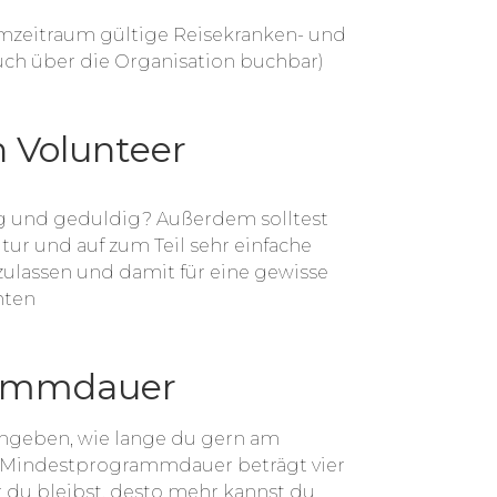
mzeitraum gültige Reisekranken- und
auch über die Organisation buchbar)
 Volunteer
ig und geduldig? Außerdem solltest
ltur und auf zum Teil sehr einfache
ulassen und damit für eine gewisse
hten
rammdauer
angeben, wie lange du gern am
Mindestprogrammdauer beträgt vier
r du bleibst, desto mehr kannst du