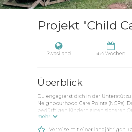
Projekt "Child C
Swasiland
4 Wochen
ab
Überblick
Du engagierst dich in der Unterstützu
Neighbourhood Care Points (NCPs). Das
bedürftigen Kindern einen sicheren Ort
mehr
lernen und Mahlzeiten erhalten. Die 
in ihrer vertrauten Umgebung bei Ver
Verreise mit einer langjährigen,
begrenzte Ressourcen übermäßig zu b