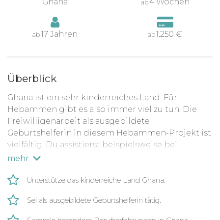
Ghana
4 Wochen
ab
17 Jahren
1.250 €
ab
ab
Überblick
Ghana ist ein sehr kinderreiches Land. Für
Hebammen gibt es also immer viel zu tun. Die
Freiwilligenarbeit als ausgebildete
Geburtshelferin in diesem Hebammen-Projekt ist
vielfältig. Du assistierst beispielsweise bei
Geburtsvor- und Nachbereitung, bist bei
mehr
Geburten anwesend oder hilfst bei der Pflege des
Kreißsaales.
Unterstütze das kinderreiche Land Ghana.
Sei als ausgebildete Geburtshelferin tätig.