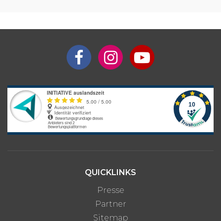
Aufenthaltsdauer
Programmpreis
Interesse an längerem
Preis auf
Aufenthalt?
Anfrage
Bitte beachte: Alle Angaben zu Preisen sind ohne Gewähr. Bei den
Programmpreisen handelt es sich um Circa-Angaben des
Anbieters, die je nach gewünschter Unterkunftsart und optionalen
Zusatzleistungen variieren können.
QUICKLINKS
Presse
Partner
Sitemap