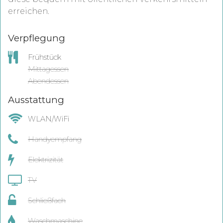
erreichen.
Verpflegung
Frühstück
Mittagessen
Abendessen
Ausstattung
WLAN/WiFi
Handyempfang
Elektrizität
TV
Schließfach
Waschmaschine