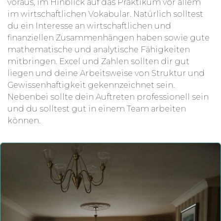
voraus, im Hinblick auf das Praktikum vor allem
im wirtschaftlichen Vokabular. Natürlich solltest
du ein Interesse an wirtschaftlichen und
finanziellen Zusammenhängen haben sowie gute
mathematische und analytische Fähigkeiten
mitbringen. Excel und Zahlen sollten dir gut
liegen und deine Arbeitsweise von Struktur und
Gewissenhaftigkeit gekennzeichnet sein.
Nebenbei sollte dein Auftreten professionell sein
und du solltest gut in einem Team arbeiten
können.