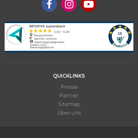
Aufenthalt?
Anfrage
Bitte beachte: Alle Angaben zu Preisen sind ohne Gewähr. Bei den
Programmpreisen handelt es sich um Circa-Angaben des
Anbieters, die je nach gewünschter Unterkunftsart und optionalen
Zusatzleistungen variieren können.
QUICKLINKS
Presse
Partner
Sitemap
Über uns