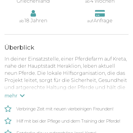
Griechenland
4 Wochen
ab
18 Jahren
Anfrage
ab
auf
Überblick
In deiner Einsatzstelle, einer Pferdefarm auf Kreta,
nahe der Hauptstadt Heraklion, leben aktuell
neun Pferde. Die lokale Hilfsorganisation, die das
Projekt leitet, sorgt für die Sicherheit, Gesundheit
und artgerechte Haltung der Pferde und hält die
Anlage sauber und in Stand. Zusätzlich finden
mehr
regelmäßig Ausritte und Trainings statt.
Verbringe Zeit mit neuen vierbeinigen Freunden!
Da für all diese Aufgaben eine Menge Arbeit
anfällt, ist die tatkräftige Unterstützung
Hilf mit bei der Pflege und dem Training der Pferde!
motivierter Freiwilliger vor Ort immer