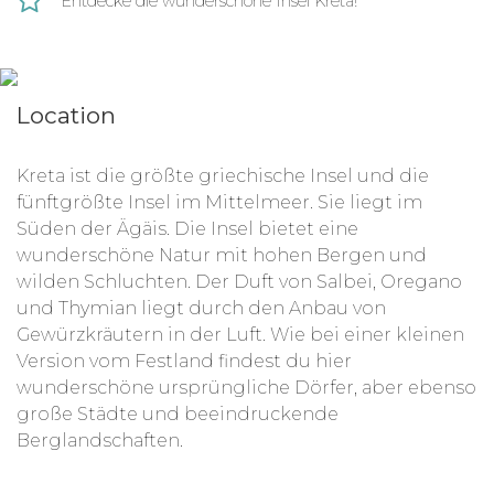
Entdecke die wunderschöne Insel Kreta!
willkommen, besonders da sich die Organisation
gerade in einem Transformationsprozess befindet.
Während das Team daran arbeitet, einen Ort des
Wissensaustauschs und der Aufklärung über
Location
artgerechte Pferdehaltung zu schaffen, kannst du
als Volunteer dafür sorgen, dass die Pferde die
nötige Zuwendung bekommen.
Kreta ist die größte griechische Insel und die
fünftgrößte Insel im Mittelmeer. Sie liegt im
Oberstes Ziel des Projekts ist es, das Wohlergehen
Süden der Ägäis.
Die Insel bietet eine
der Pferde sicherzustellen. Einerseits durch die
wunderschöne Natur mit hohen Bergen und
Pflege und das Engagement auf der Farm und auf
wilden Schluchten.
Der Duft von Salbei, Oregano
der anderen Seite durch die Aufklärungsarbeit
und
Thymian
liegt durch den Anbau von
über angemessene Formen der Tierhaltung. Als
Gewürzkräutern in der Luft.
Wie bei einer kleinen
Volunteer erhältst du außerdem wertvolles Wissen
Version vom Festland findest du hier
über Pflege und Ausbildung von Pferden.
wunderschöne ursprüngliche Dörfer, aber ebenso
große Städte und beeindruckende
Berglandschaften.