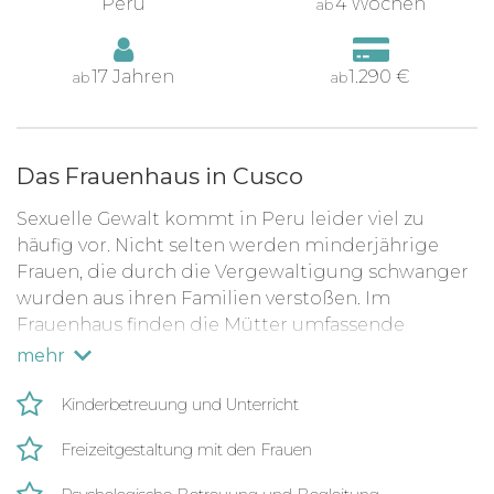
Peru
4 Wochen
ab
17 Jahren
1.290 €
ab
ab
Das Frauenhaus in Cusco
Sexuelle Gewalt kommt in Peru leider viel zu
häufig vor. Nicht selten werden minderjährige
Frauen, die durch die Vergewaltigung schwanger
wurden aus ihren Familien verstoßen. Im
Frauenhaus finden die Mütter umfassende
Unterstützung, um ihre Schwangerschaft
mehr
annehmen zu können
Kinderbetreuung und Unterricht
Du kannst im Frauenhaus Frauen und Mädchen
unterstützen, die dort gemeinsam mit ihren
Freizeitgestaltung mit den Frauen
Babys ein Zuhause finden.
Du kannst das Team bei