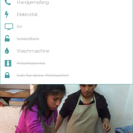
Handyempfang
Elektrizität
TV
Schließfach
Waschmaschine
Wäscheservice
Safe für deine Wertsachen